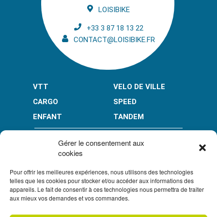
LOISIBIKE
+33 3 87 18 13 22
CONTACT@LOISIBIKE.FR
VTT
VELO DE VILLE
CARGO
SPEED
ENFANT
TANDEM
PAIEMENT EN PLUSIEURS FOIS* :
Gérer le consentement aux
cookies
Pour offrir les meilleures expériences, nous utilisons des technologies
LIMITÉ À 3000 € POUR LE 10X.
LIMITÉ À 6000 € POUR LE 3X ET 4X.
telles que les cookies pour stocker et/ou accéder aux informations des
appareils. Le fait de consentir à ces technologies nous permettra de traiter
CONDITION GÉNÉRALES DE VENTE
aux mieux vos demandes et vos commandes.
POLITIQUE DE CONFIDENTIALITÉ