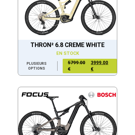
THRON² 6.8 CREME WHITE
EN STOCK
5799.00
3999.00
PLUSIEURS
OPTIONS
€
€