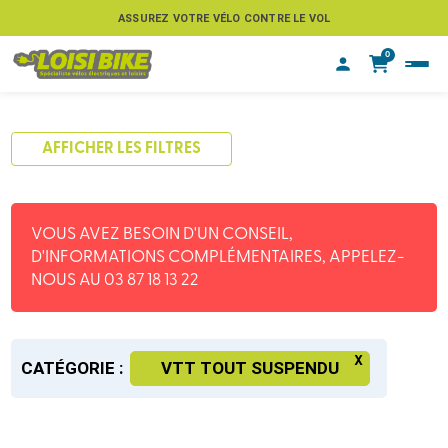
ASSUREZ VOTRE VÉLO CONTRE LE VOL
ESTIMEZ LA REPRISE DE VOTRE VAE
0
AFFICHER LES FILTRES
VOUS AVEZ BESOIN D'UN CONSEIL,
D'INFORMATIONS COMPLÉMENTAIRES, APPELEZ-
NOUS AU 03 87 18 13 22
CATÉGORIE :
VTT TOUT SUSPENDU