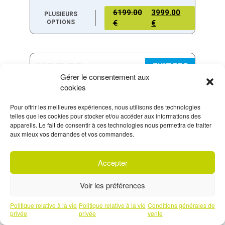
6199.00
3999.00
PLUSIEURS
OPTIONS
€
€
Gérer le consentement aux
cookies
Pour offrir les meilleures expériences, nous utilisons des technologies
telles que les cookies pour stocker et/ou accéder aux informations des
appareils. Le fait de consentir à ces technologies nous permettra de traiter
aux mieux vos demandes et vos commandes.
Accepter
S'inscrire à
notre newsletter
SIGHT C2 VLT 900WH GREY/BLACK
Voir les préférences
EN STOCK
Prendre un rendez-vous téléphonique
Politique relative à la vie
Politique relative à la vie
Conditions générales de
7999.00
3999.00
PLUSIEURS
avec l'un de nos experts
privée
privée
vente
OPTIONS
€
€