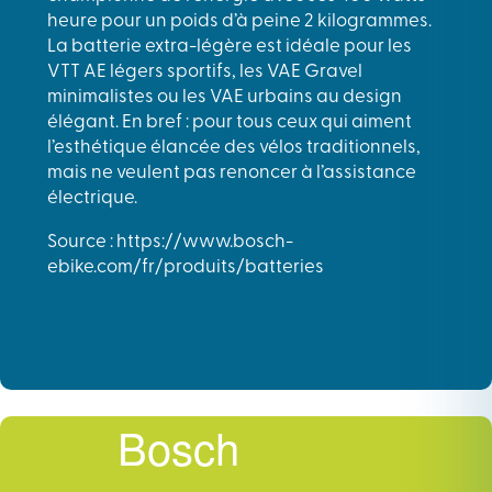
heure pour un poids d’à peine 2 kilogrammes.
La batterie extra-légère est idéale pour les
VTT AE légers sportifs, les VAE Gravel
minimalistes ou les VAE urbains au design
élégant. En bref : pour tous ceux qui aiment
l’esthétique élancée des vélos traditionnels,
mais ne veulent pas renoncer à l’assistance
électrique.
Source : https://www.bosch-
ebike.com/fr/produits/batteries
Bosch