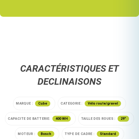
CARACTÉRISTIQUES ET
DECLINAISONS
MARQUE :
Cube
CATEGORIE :
Vélo route/gravel
CAPACITE DE BATTERIE:
400 WH
TAILLE DES ROUES :
29"
MOTEUR :
Bosch
TYPE DE CADRE :
Standard