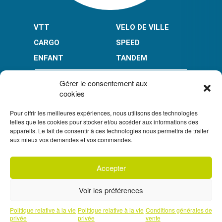
VTT
VELO DE VILLE
CARGO
SPEED
ENFANT
TANDEM
PAIEMENT EN PLUSIEURS FOIS* :
Gérer le consentement aux
cookies
Pour offrir les meilleures expériences, nous utilisons des technologies
LIMITÉ À 3000 € POUR LE 10X.
LIMITÉ À 6000 € POUR LE 3X ET 4X.
telles que les cookies pour stocker et/ou accéder aux informations des
appareils. Le fait de consentir à ces technologies nous permettra de traiter
CONDITION GÉNÉRALES DE VENTE
aux mieux vos demandes et vos commandes.
POLITIQUE DE CONFIDENTIALITÉ
Accepter
S'inscrire à
UN CRÉDIT VOUS ENGAGE ET DOIT ÊTRE REMBOURSÉ.
notre newsletter
VÉRIFIEZ VOS CAPACITÉS DE REMBOURSEMENT AVANT DE
Voir les préférences
VOUS ENGAGER.
SOUS RÉSERVE D’ACCEPTATION PAR FLOA. VOUS
DISPOSEZ D’UN DÉLAI DE RÉTRACTATION.
Prendre un rendez-vous téléphonique
Politique relative à la vie
Politique relative à la vie
Conditions générales de
avec l'un de nos experts
privée
privée
vente