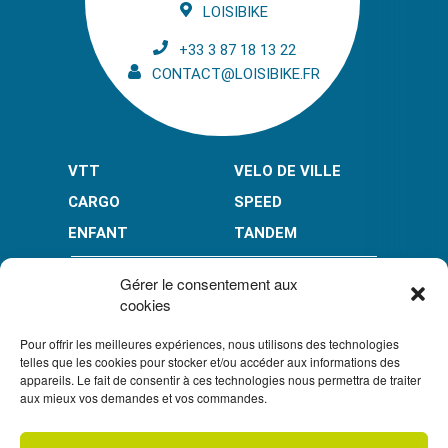
LOISIBIKE
+33 3 87 18 13 22
CONTACT@LOISIBIKE.FR
VTT
VELO DE VILLE
CARGO
SPEED
ENFANT
TANDEM
PAIEMENT EN PLUSIEURS FOIS* :
Gérer le consentement aux
cookies
Pour offrir les meilleures expériences, nous utilisons des technologies
LIMITÉ À 3000 € POUR LE 10X.
LIMITÉ À 6000 € POUR LE 3X ET 4X.
telles que les cookies pour stocker et/ou accéder aux informations des
appareils. Le fait de consentir à ces technologies nous permettra de traiter
CONDITION GÉNÉRALES DE VENTE
aux mieux vos demandes et vos commandes.
POLITIQUE DE CONFIDENTIALITÉ