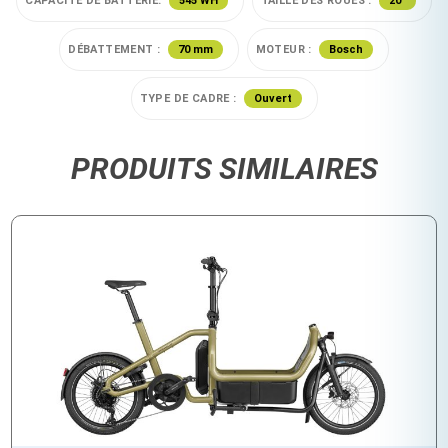
CAPACITE DE BATTERIE:
545 WH
TAILLE DES ROUES :
20"
DÉBATTEMENT :
70 mm
MOTEUR :
Bosch
TYPE DE CADRE :
Ouvert
PRODUITS SIMILAIRES