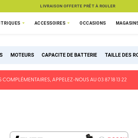
LIVRAISON OFFERTE PRÊT À ROULER
CTRIQUES
ACCESSOIRES
OCCASIONS
MAGASIN
S
MOTEURS
CAPACITE DE BATTERIE
TAILLE DES 
 COMPLÉMENTAIRES, APPELEZ-NOUS AU 03 87 18 13 22