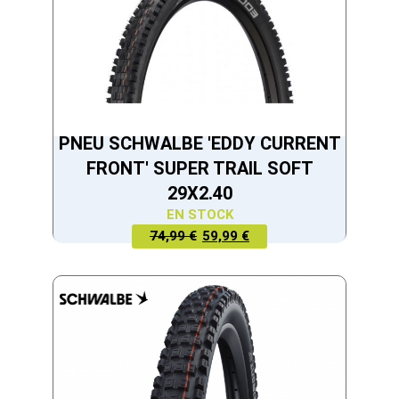
PNEU SCHWALBE 'EDDY CURRENT
FRONT' SUPER TRAIL SOFT
29X2.40
EN STOCK
LE PRIX
LE PRIX
74,99 €
59,99 €
ACTUEL
INITIAL
EST :
ÉTAIT :
59,99 €.
74,99 €.