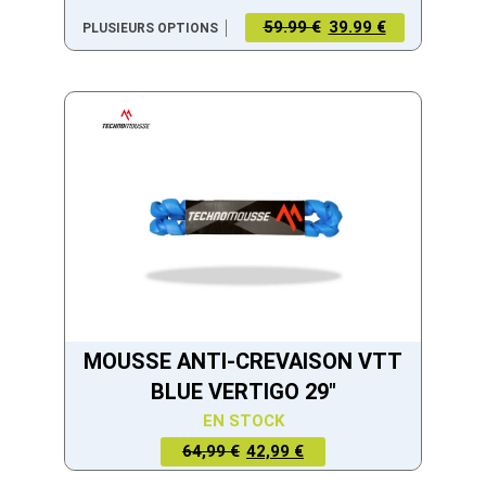
59.99 €
39.99 €
PLUSIEURS OPTIONS
MOUSSE ANTI-CREVAISON VTT
BLUE VERTIGO 29"
EN STOCK
LE PRIX
LE PRIX
64,99 €
42,99 €
ACTUEL
INITIAL