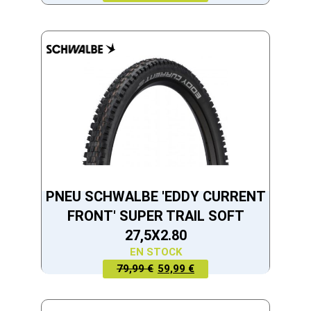
ACTUEL
INITIAL
EST :
ÉTAIT :
55,99 €.
69,99 €.
PNEU SCHWALBE 'EDDY CURRENT
FRONT' SUPER TRAIL SOFT
27,5X2.80
EN STOCK
LE PRIX
LE PRIX
79,99 €
59,99 €
ACTUEL
INITIAL
EST :
ÉTAIT :