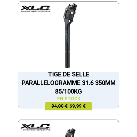
EST :
ÉTAIT :
69,99 €.
99,99 €.
TIGE DE SELLE
PARALLELOGRAMME 31.6 350MM
85/100KG
EN STOCK
LE PRIX
LE PRIX
94,00 €
69,99 €
ACTUEL
INITIAL
EST :
ÉTAIT :
69,99 €.
94,00 €.