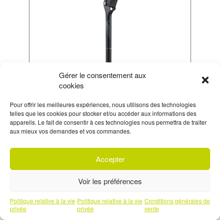
Gérer le consentement aux
cookies
TIGE DE SELLE
PARALLÉLOGRAMME 30.9 350 MM
Pour offrir les meilleures expériences, nous utilisons des technologies
telles que les cookies pour stocker et/ou accéder aux informations des
85/100KG
appareils. Le fait de consentir à ces technologies nous permettra de traiter
EN STOCK
aux mieux vos demandes et vos commandes.
LE PRIX
LE PRIX
99,99 €
69,99 €
ACTUEL
INITIAL
Accepter
EST :
ÉTAIT :
S'inscrire à
notre newsletter
69,99 €.
99,99 €.
Voir les préférences
Prendre un rendez-vous téléphonique
Politique relative à la vie
Politique relative à la vie
Conditions générales de
avec l'un de nos experts
privée
privée
vente