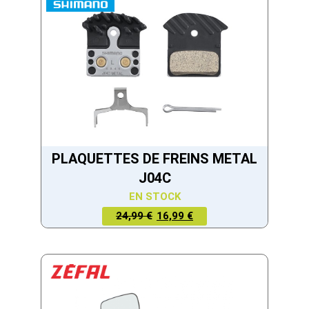
PLAQUETTES DE FREINS METAL
J04C
EN STOCK
LE PRIX
LE PRIX
24,99 €
16,99 €
ACTUEL
INITIAL
EST :
ÉTAIT :
16,99 €.
24,99 €.