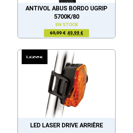
ANTIVOL ABUS BORDO UGRIP
5700K/80
EN STOCK
LE PRIX
LE PRIX
69,99 €
49,99 €
ACTUEL
INITIAL
EST :
ÉTAIT :
49,99 €.
69,99 €.
LED LASER DRIVE ARRIÈRE