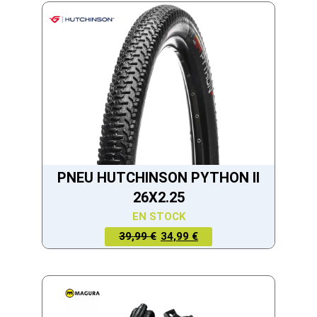
PNEU HUTCHINSON PYTHON II
26X2.25
EN STOCK
LE PRIX
LE PRIX
39,99 €
34,99 €
ACTUEL
INITIAL
EST :
ÉTAIT :
34,99 €.
39,99 €.