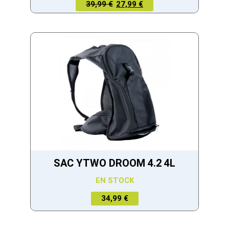
LE PRIX
LE PRIX
39,99 €
27,99 €
ACTUEL
INITIAL
EST :
ÉTAIT :
27,99 €.
39,99 €.
SAC YTWO DROOM 4.2 4L
EN STOCK
34,99 €