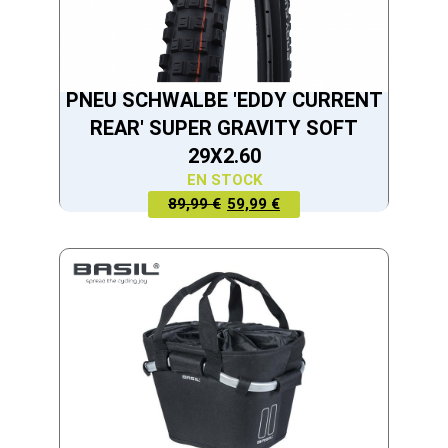
PNEU SCHWALBE 'EDDY CURRENT
REAR' SUPER GRAVITY SOFT
29X2.60
EN STOCK
LE PRIX
LE PRIX
89,99 €
59,99 €
ACTUEL
INITIAL
EST :
ÉTAIT :
59,99 €.
89,99 €.