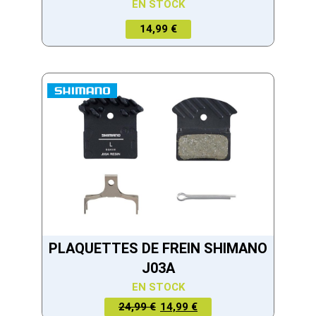
EN STOCK
14,99 €
PLAQUETTES DE FREIN SHIMANO
J03A
EN STOCK
LE PRIX
LE PRIX
24,99 €
14,99 €