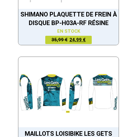
SHIMANO PLAQUETTE DE FREIN À
DISQUE BP-H03A-RF RÉSINE
EN STOCK
LE PRIX
LE PRIX
35,99 €
24,99 €
ACTUEL
INITIAL
EST :
ÉTAIT :
24,99 €.
35,99 €.
MAILLOTS LOISIBIKE LES GETS