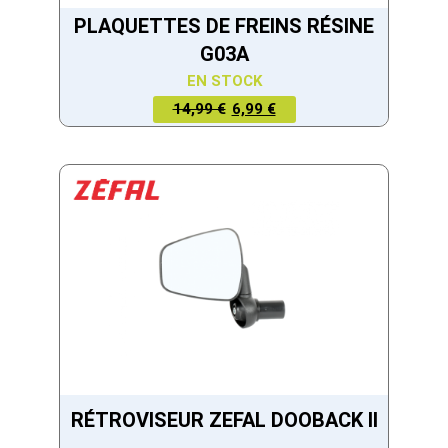
PLAQUETTES DE FREINS RÉSINE
G03A
EN STOCK
LE PRIX
LE PRIX
14,99 €
6,99 €
ACTUEL
INITIAL
EST :
ÉTAIT :
6,99 €.
14,99 €.
RÉTROVISEUR ZEFAL DOOBACK II