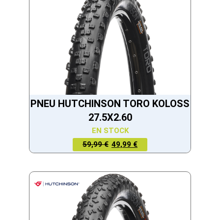
PNEU HUTCHINSON TORO KOLOSS
27.5X2.60
EN STOCK
LE PRIX
LE PRIX
59,99 €
49,99 €
ACTUEL
INITIAL
EST :
ÉTAIT :
49,99 €.
59,99 €.