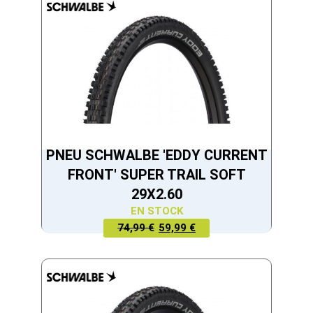
59,99 €.
79,99 €.
PNEU SCHWALBE 'EDDY CURRENT
FRONT' SUPER TRAIL SOFT
29X2.60
EN STOCK
LE PRIX
LE PRIX
74,99 €
59,99 €
ACTUEL
INITIAL
EST :
ÉTAIT :
59,99 €.
74,99 €.