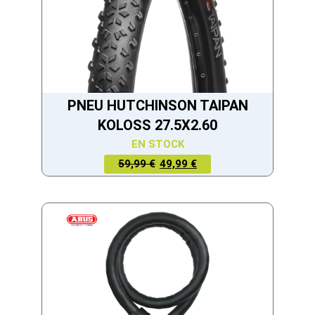
PNEU HUTCHINSON TAIPAN
KOLOSS 27.5X2.60
EN STOCK
LE PRIX
LE PRIX
59,99 €
49,99 €
ACTUEL
INITIAL
EST :
ÉTAIT :
49,99 €.
59,99 €.