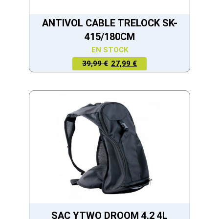
ANTIVOL CABLE TRELOCK SK-
415/180CM
EN STOCK
LE PRIX
LE PRIX
39,99 €
27,99 €
ACTUEL
INITIAL
EST :
ÉTAIT :
27,99 €.
39,99 €.
SAC YTWO DROOM 4.2 4L