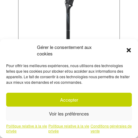
Gérer le consentement aux
cookies
TIGE DE SELLE
PARALLELOGRAMME 27.2 350MM
Pour offrir les meilleures expériences, nous utilisons des technologies
telles que les cookies pour stocker et/ou accéder aux informations des
100-120 KG
appareils. Le fait de consentir à ces technologies nous permettra de traiter
EN STOCK
aux mieux vos demandes et vos commandes.
LE PRIX
LE PRIX
99,99 €
69,99 €
ACTUEL
INITIAL
Accepter
EST :
ÉTAIT :
S'inscrire à
notre newsletter
69,99 €.
99,99 €.
Voir les préférences
Prendre un rendez-vous téléphonique
Politique relative à la vie
Politique relative à la vie
Conditions générales de
avec l'un de nos experts
privée
privée
vente