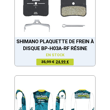
SHIMANO PLAQUETTE DE FREIN À
DISQUE BP-H03A-RF RÉSINE
EN STOCK
LE PRIX
LE PRIX
35,99 €
24,99 €
ACTUEL
INITIAL
EST :
ÉTAIT :
24,99 €.
35,99 €.