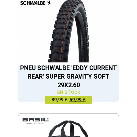
59,99 €.
74,99 €.
PNEU SCHWALBE 'EDDY CURRENT
REAR' SUPER GRAVITY SOFT
29X2.60
EN STOCK
LE PRIX
LE PRIX
89,99 €
59,99 €
ACTUEL
INITIAL
EST :
ÉTAIT :
59,99 €.
89,99 €.