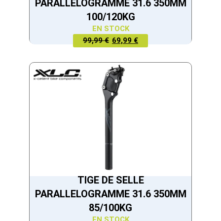
PARALLELOGRAMME 31.6 350MM
100/120KG
EN STOCK
LE PRIX
LE PRIX
99,99 €
69,99 €
ACTUEL
INITIAL
EST :
ÉTAIT :
69,99 €.
99,99 €.
TIGE DE SELLE
PARALLELOGRAMME 31.6 350MM
85/100KG
EN STOCK