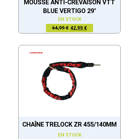
MOUSSE ANTI-CREVAISON VTT
BLUE VERTIGO 29"
EN STOCK
LE PRIX
LE PRIX
64,99 €
42,99 €
ACTUEL
INITIAL
EST :
ÉTAIT :
42,99 €.
64,99 €.
CHAÎNE TRELOCK ZR 455/140MM
EN STOCK