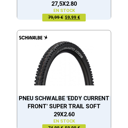
27,5X2.80
EN STOCK
LE PRIX
LE PRIX
79,99 €
59,99 €
ACTUEL
INITIAL
EST :
ÉTAIT :
59,99 €.
79,99 €.
PNEU SCHWALBE 'EDDY CURRENT
FRONT' SUPER TRAIL SOFT
29X2.60
EN STOCK