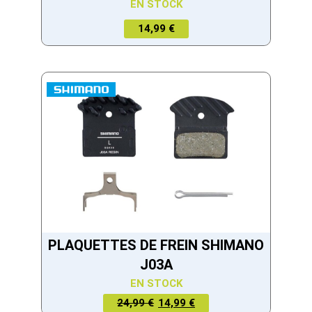
EN STOCK
14,99 €
PLAQUETTES DE FREIN SHIMANO
J03A
EN STOCK
LE PRIX
LE PRIX
24,99 €
14,99 €