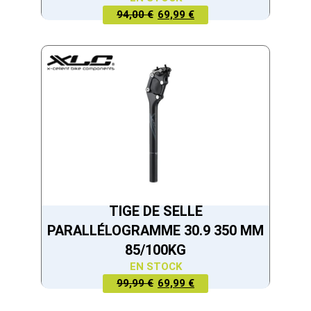
LE PRIX
LE PRIX
94,00 €
69,99 €
ACTUEL
INITIAL
EST :
ÉTAIT :
69,99 €.
94,00 €.
TIGE DE SELLE
PARALLÉLOGRAMME 30.9 350 MM
85/100KG
EN STOCK
LE PRIX
LE PRIX
99,99 €
69,99 €
ACTUEL
INITIAL