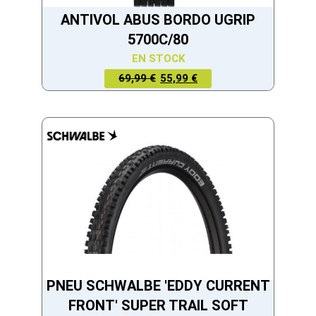
ANTIVOL ABUS BORDO UGRIP
5700C/80
EN STOCK
LE PRIX
LE PRIX
69,99 €
55,99 €
ACTUEL
INITIAL
EST :
ÉTAIT :
55,99 €.
69,99 €.
PNEU SCHWALBE 'EDDY CURRENT
FRONT' SUPER TRAIL SOFT