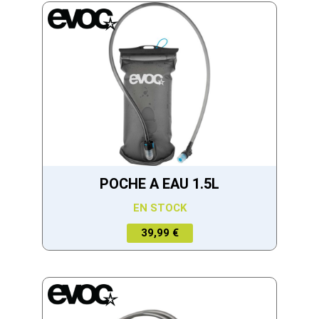
39,90 €.
59,90 €.
POCHE A EAU 1.5L
EN STOCK
39,99 €