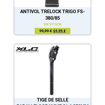
ANTIVOL TRELOCK TRIGO FS-
380/85
EN STOCK
LE PRIX
LE PRIX
99,99 €
69,99 €
ACTUEL
INITIAL
EST :
ÉTAIT :
69,99 €.
99,99 €.
TIGE DE SELLE