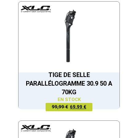
EST :
ÉTAIT :
69,99 €.
99,99 €.
TIGE DE SELLE
PARALLÉLOGRAMME 30.9 50 A
70KG
EN STOCK
LE PRIX
LE PRIX
99,99 €
69,99 €
ACTUEL
INITIAL
EST :
ÉTAIT :
69,99 €.
99,99 €.