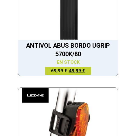
ANTIVOL ABUS BORDO UGRIP
5700K/80
EN STOCK
LE PRIX
LE PRIX
69,99 €
49,99 €
ACTUEL
INITIAL
EST :
ÉTAIT :
49,99 €.
69,99 €.