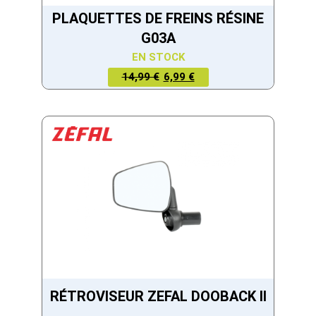
PLAQUETTES DE FREINS RÉSINE
G03A
EN STOCK
LE PRIX
LE PRIX
14,99 €
6,99 €
ACTUEL
INITIAL
EST :
ÉTAIT :
6,99 €.
14,99 €.
RÉTROVISEUR ZEFAL DOOBACK II