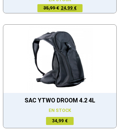
LE PRIX
LE PRIX
35,99 €
24,99 €
ACTUEL
INITIAL
EST :
ÉTAIT :
24,99 €.
35,99 €.
SAC YTWO DROOM 4.2 4L
EN STOCK
34,99 €