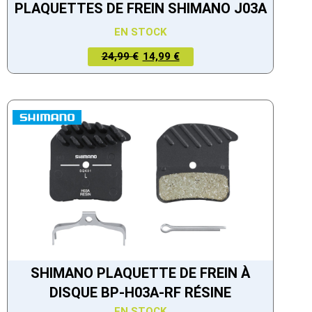
PLAQUETTES DE FREIN SHIMANO J03A
EN STOCK
LE PRIX
LE PRIX
24,99 €
14,99 €
ACTUEL
INITIAL
EST :
ÉTAIT :
14,99 €.
24,99 €.
SHIMANO PLAQUETTE DE FREIN À
DISQUE BP-H03A-RF RÉSINE
EN STOCK