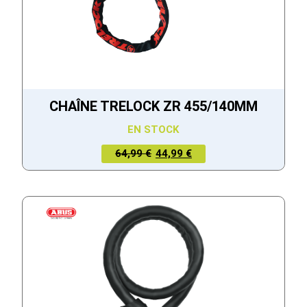
CHAÎNE TRELOCK ZR 455/140MM
EN STOCK
LE PRIX
LE PRIX
64,99 €
44,99 €
ACTUEL
INITIAL
EST :
ÉTAIT :
44,99 €.
64,99 €.