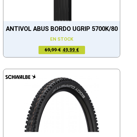
ANTIVOL ABUS BORDO UGRIP 5700K/80
EN STOCK
LE PRIX
LE PRIX
69,99 €
49,99 €
ACTUEL
INITIAL
EST :
ÉTAIT :
49,99 €.
69,99 €.