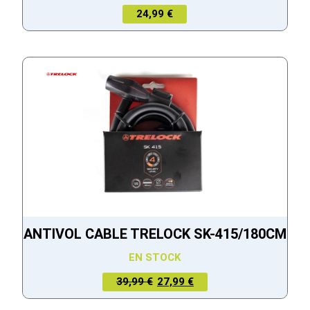
24,99 €
ANTIVOL CABLE TRELOCK SK-415/180CM
EN STOCK
LE PRIX
LE PRIX
39,99 €
27,99 €
ACTUEL
INITIAL