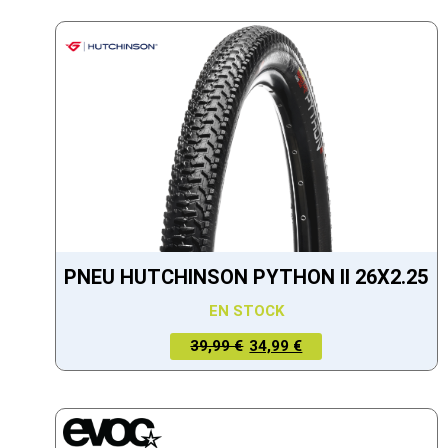
PNEU HUTCHINSON PYTHON II 26X2.25
EN STOCK
LE PRIX
LE PRIX
39,99 €
34,99 €
ACTUEL
INITIAL
EST :
ÉTAIT :
34,99 €.
39,99 €.