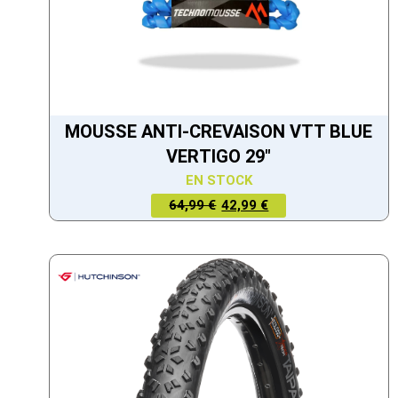
MOUSSE ANTI-CREVAISON VTT BLUE
VERTIGO 29"
EN STOCK
LE PRIX
LE PRIX
64,99 €
42,99 €
ACTUEL
INITIAL
EST :
ÉTAIT :
42,99 €.
64,99 €.