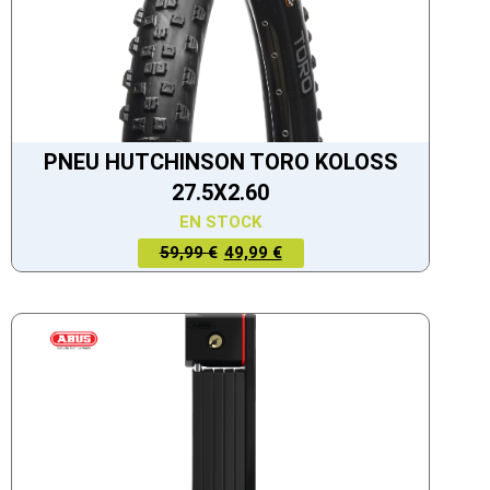
PNEU HUTCHINSON TORO KOLOSS
27.5X2.60
EN STOCK
LE PRIX
LE PRIX
59,99 €
49,99 €
ACTUEL
INITIAL
EST :
ÉTAIT :
49,99 €.
59,99 €.