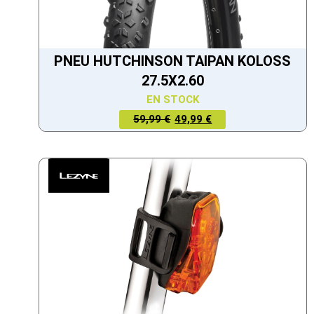
PNEU HUTCHINSON TAIPAN KOLOSS
27.5X2.60
EN STOCK
LE PRIX
LE PRIX
59,99 €
49,99 €
ACTUEL
INITIAL
EST :
ÉTAIT :
49,99 €.
59,99 €.