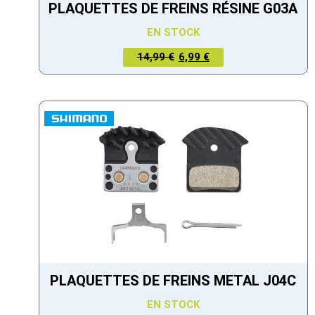
PLAQUETTES DE FREINS RÉSINE G03A
EN STOCK
LE PRIX
LE PRIX
14,99 €
6,99 €
ACTUEL
INITIAL
EST :
ÉTAIT :
6,99 €.
14,99 €.
PLAQUETTES DE FREINS METAL J04C
EN STOCK