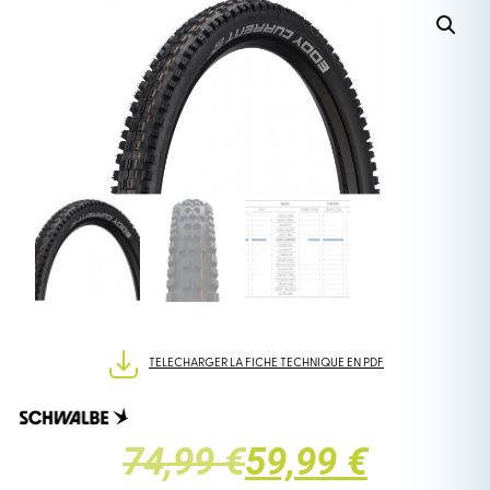
TELECHARGER LA FICHE TECHNIQUE EN PDF
LE
LE
74,99 €
59,99 €