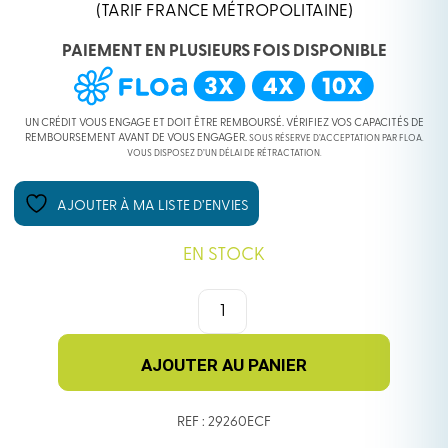
PRIX
PRIX
(TARIF FRANCE MÉTROPOLITAINE)
PAIEMENT EN PLUSIEURS FOIS DISPONIBLE
INITIAL
ACTUEL
ÉTAIT :
EST :
UN CRÉDIT VOUS ENGAGE ET DOIT ÊTRE REMBOURSÉ. VÉRIFIEZ VOS CAPACITÉS DE
REMBOURSEMENT AVANT DE VOUS ENGAGER.
SOUS RÉSERVE D’ACCEPTATION PAR FLOA.
VOUS DISPOSEZ D’UN DÉLAI DE RÉTRACTATION.
74,99 €.
59,99 €.
AJOUTER À MA LISTE D’ENVIES
EN STOCK
QUANTITÉ
DE
PNEU
SCHWALBE
AJOUTER AU PANIER
'EDDY
CURRENT
REF : 29260ECF
FRONT'