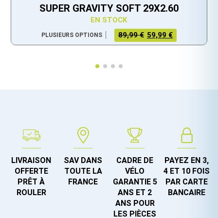
SUPER GRAVITY SOFT 29X2.60
EN STOCK
LE PRIX
LE PRIX
89,99 €
59,99 €
PLUSIEURS OPTIONS
ACTUEL
INITIAL
EST :
ÉTAIT :
59,99 €.
89,99 €.
LIVRAISON
SAV DANS
CADRE DE
PAYEZ EN 3,
OFFERTE
TOUTE LA
VÉLO
4 ET 10 FOIS
PRÊT À
FRANCE
GARANTIE 5
PAR CARTE
ROULER
ANS ET 2
BANCAIRE
ANS POUR
LES PIÈCES