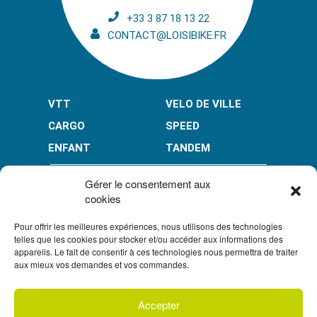
+33 3 87 18 13 22
CONTACT@LOISIBIKE.FR
VTT
VELO DE VILLE
CARGO
SPEED
ENFANT
TANDEM
PAIEMENT EN PLUSIEURS FOIS* :
Gérer le consentement aux
cookies
Pour offrir les meilleures expériences, nous utilisons des technologies
LIMITÉ À 3000 € POUR LE 10X.
LIMITÉ À 6000 € POUR LE 3X ET 4X.
telles que les cookies pour stocker et/ou accéder aux informations des
appareils. Le fait de consentir à ces technologies nous permettra de traiter
CONDITION GÉNÉRALES DE VENTE
aux mieux vos demandes et vos commandes.
POLITIQUE DE CONFIDENTIALITÉ
Accepter
S'inscrire à
UN CRÉDIT VOUS ENGAGE ET DOIT ÊTRE REMBOURSÉ.