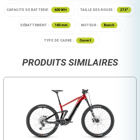
CAPACITE DE BATTERIE:
600 WH
TAILLE DES ROUES :
27.5"
DÉBATTEMENT :
140 mm
MOTEUR :
Bosch
TYPE DE CADRE :
Ouvert
PRODUITS SIMILAIRES