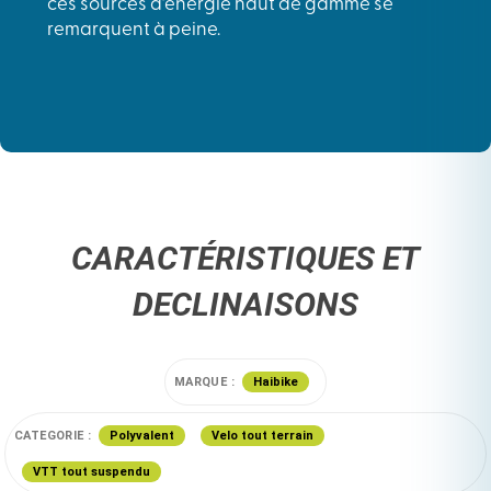
ces sources d’énergie haut de gamme se
remarquent à peine.
CARACTÉRISTIQUES ET
DECLINAISONS
MARQUE :
Haibike
CATEGORIE :
Polyvalent
Velo tout terrain
VTT tout suspendu