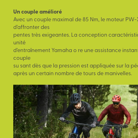
Un couple amélioré
Avec un couple maximal de 85 Nm, le moteur PW-
d’affronter des
pentes très exigeantes. La conception caractérist
unité
d’entraînement Yamaha o re une assistance instan
couple
su sant dès que la pression est appliquée sur la pé
après un certain nombre de tours de manivelles.