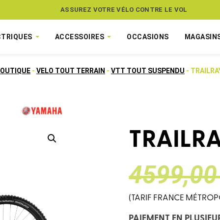
ASSUREZ VOTRE VÉLO CONTRE LE VOL
CTRIQUES
ACCESSOIRES
OCCASIONS
MAGASIN
BOUTIQUE
-
VELO TOUT TERRAIN
-
VTT TOUT SUSPENDU
- TRAILRA
TRAILRA
LE
LE
4599,00
(TARIF FRANCE MÉTROP
PRIX
PRIX
PAIEMENT EN PLUSIEU