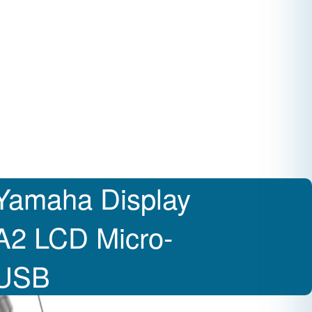
Yamaha Display
A2 LCD Micro-
USB