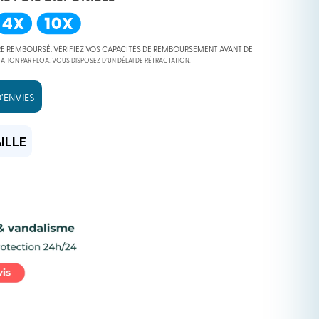
RE REMBOURSÉ. VÉRIFIEZ VOS CAPACITÉS DE REMBOURSEMENT AVANT DE
ATION PAR FLOA. VOUS DISPOSEZ D’UN DÉLAI DE RÉTRACTATION.
’ENVIES
 €.
 €.