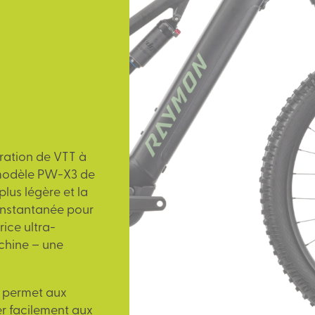
ration de VTT à
 modèle PW-X3 de
plus légère et la
 instantanée pour
ice ultra-
chine – une
3 permet aux
er facilement aux