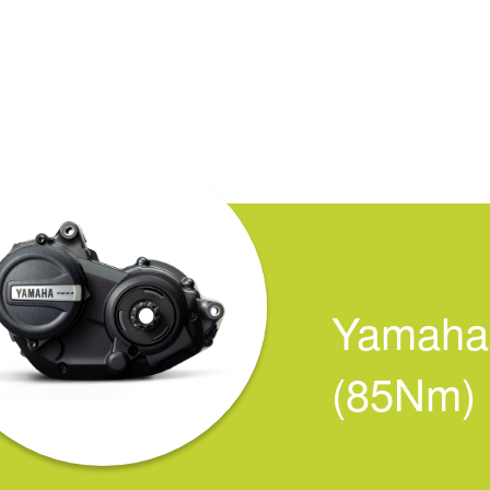
Yamaha
(85Nm)