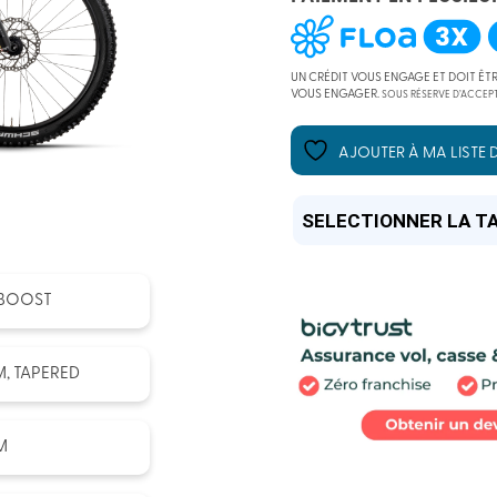
INITIAL
ACTUEL
UN CRÉDIT VOUS ENGAGE ET DOIT ÊT
VOUS ENGAGER.
SOUS RÉSERVE D’ACCEPT
ÉTAIT :
EST :
AJOUTER À MA LISTE D
4599,00
3299,00
, BOOST
M, TAPERED
M