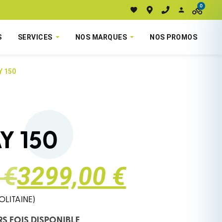
0
S
SERVICES
NOS MARQUES
NOS PROMOS
Y 150
Y 150
 €
3299,00 €
OLITAINE)
RS FOIS DISPONIBLE