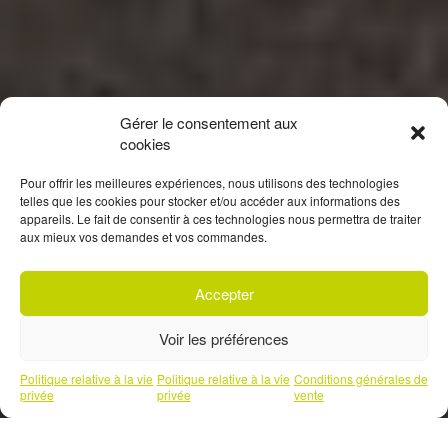
Gérer le consentement aux
cookies
Pour offrir les meilleures expériences, nous utilisons des technologies
telles que les cookies pour stocker et/ou accéder aux informations des
appareils. Le fait de consentir à ces technologies nous permettra de traiter
aux mieux vos demandes et vos commandes.
Accepter
S'inscrire à
notre newsletter
Voir les préférences
Prendre un rendez-vous téléphonique
Politique relative à la vie
Politique relative à la vie
Conditions générales de
avec l'un de nos experts
privée
privée
vente