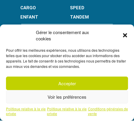
CARGO
SPEED
ENFANT
TANDEM
PAIEMENT EN PLUSIEURS FOIS* :
Gérer le consentement aux
cookies
Pour offrir les meilleures expériences, nous utilisons des technologies
LIMITÉ À 3000 € POUR LE 10X.
LIMITÉ À 6000 € POUR LE 3X ET 4X.
telles que les cookies pour stocker et/ou accéder aux informations des
appareils. Le fait de consentir à ces technologies nous permettra de traiter
CONDITION GÉNÉRALES DE VENTE
aux mieux vos demandes et vos commandes.
POLITIQUE DE CONFIDENTIALITÉ
Accepter
S'inscrire à
UN CRÉDIT VOUS ENGAGE ET DOIT ÊTRE REMBOURSÉ.
notre newsletter
VÉRIFIEZ VOS CAPACITÉS DE REMBOURSEMENT AVANT DE
Voir les préférences
VOUS ENGAGER.
SOUS RÉSERVE D’ACCEPTATION PAR FLOA. VOUS
DISPOSEZ D’UN DÉLAI DE RÉTRACTATION.
Prendre un rendez-vous téléphonique
Politique relative à la vie
Politique relative à la vie
Conditions générales de
avec l'un de nos experts
privée
privée
vente