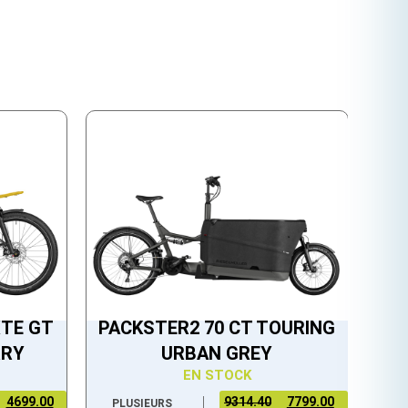
XTE GT
PACKSTER2 70 CT TOURING
RRY
URBAN GREY
EN STOCK
4699.00
9314.40
7799.00
PLUSIEURS