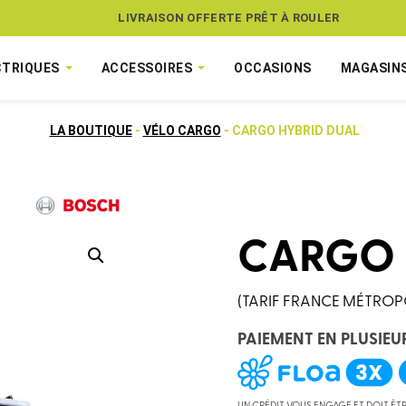
ASSUREZ VOTRE VÉLO CONTRE LE VOL
LIVRAISON OFFERTE PRÊT À ROULER
CTRIQUES
ACCESSOIRES
OCCASIONS
MAGASIN
LA BOUTIQUE
-
VÉLO CARGO
- CARGO HYBRID DUAL
CARGO 
(TARIF FRANCE MÉTROP
PAIEMENT EN PLUSIEU