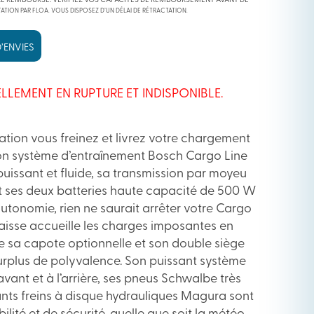
RE REMBOURSÉ. VÉRIFIEZ VOS CAPACITÉS DE REMBOURSEMENT AVANT DE
ATION PAR FLOA. VOUS DISPOSEZ D’UN DÉLAI DE RÉTRACTATION.
’ENVIES
LLEMENT EN RUPTURE ET INDISPONIBLE.
ulation vous freinez et livrez votre chargement
on système d’entraînement Bosch Cargo Line
uissant et fluide, sa transmission par moyeu
et ses deux batteries haute capacité de 500 W
utonomie, rien ne saurait arrêter votre Cargo
caisse accueille les charges imposantes en
que sa capote optionnelle et son double siège
surplus de polyvalence. Son puissant système
avant et à l’arrière, ses pneus Schwalbe très
ants freins à disque hydrauliques Magura sont