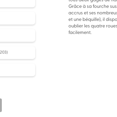
tous deux gages de fiabi
Grâce à sa fourche sus
accrus et ses nombreu
et une béquille), il di
oublier les quatre roue
facilement.
203)