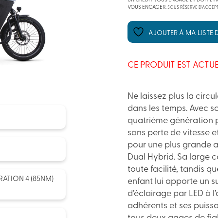
UN CRÉDIT VOUS ENGAGE ET DOIT ÊT
VOUS ENGAGER.
SOUS RÉSERVE D’ACCEPT
AJOUTER À MA LISTE D
CE PRODUIT EST ACTUE
Ne laissez plus la circ
dans les temps. Avec s
quatrième génération p
sans perte de vitesse 
pour une plus grande a
Dual Hybrid. Sa large 
toute facilité, tandis 
ATION 4 (85NM)
enfant lui apporte un 
d’éclairage par LED à l’
adhérents et ses puiss