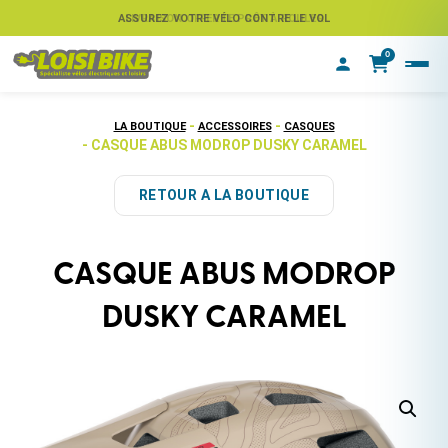
ASSUREZ VOTRE VÉLO CONTRE LE VOL
LIVRAISON OFFERTE PRÊT À ROULER
0
-
-
LA BOUTIQUE
ACCESSOIRES
CASQUES
- CASQUE ABUS MODROP DUSKY CARAMEL
RETOUR A LA BOUTIQUE
CASQUE ABUS MODROP
DUSKY CARAMEL