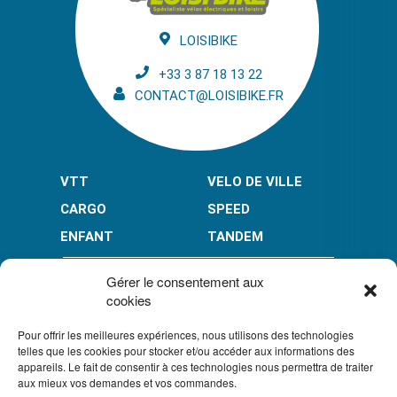
LOISIBIKE
+33 3 87 18 13 22
CONTACT@LOISIBIKE.FR
VTT
VELO DE VILLE
CARGO
SPEED
ENFANT
TANDEM
PAIEMENT EN PLUSIEURS FOIS* :
Gérer le consentement aux
cookies
Pour offrir les meilleures expériences, nous utilisons des technologies
LIMITÉ À 3000 € POUR LE 10X.
LIMITÉ À 6000 € POUR LE 3X ET 4X.
telles que les cookies pour stocker et/ou accéder aux informations des
appareils. Le fait de consentir à ces technologies nous permettra de traiter
CONDITION GÉNÉRALES DE VENTE
aux mieux vos demandes et vos commandes.