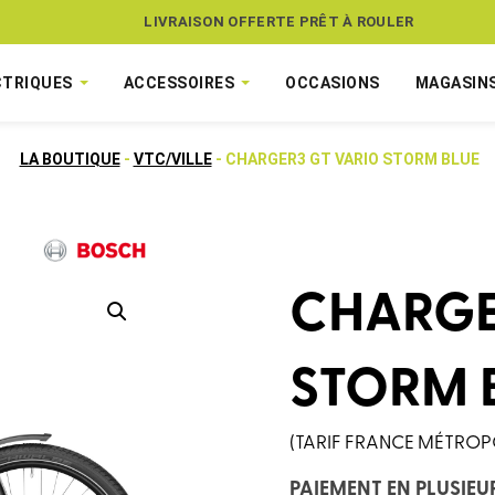
ASSUREZ VOTRE VÉLO CONTRE LE VOL
LIVRAISON OFFERTE PRÊT À ROULER
CTRIQUES
ACCESSOIRES
OCCASIONS
MAGASIN
LA BOUTIQUE
-
VTC/VILLE
- CHARGER3 GT VARIO STORM BLUE
CHARGE
STORM 
(TARIF FRANCE MÉTROP
PAIEMENT EN PLUSIEU