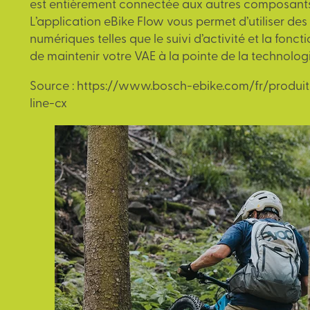
est entièrement connectée aux autres composants
L’application eBike Flow vous permet d’utiliser des
numériques telles que le suivi d’activité et la fonct
de maintenir votre VAE à la pointe de la technologi
Source :
https://www.bosch-ebike.com/fr/produi
line-cx