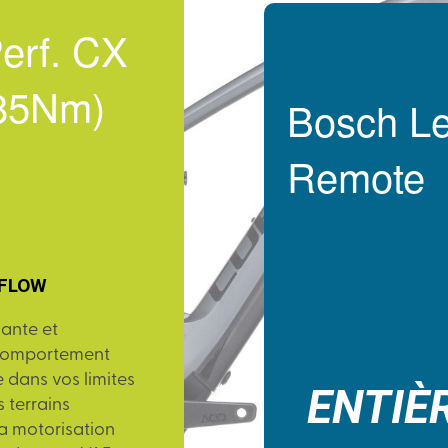
erf. CX
(85Nm)
Bosch L
Remote
 FLOW
sante et
 comportement
dans vos limites
ENTIÈ
s terrains
la motorisation