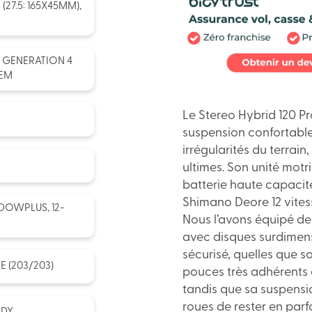
27.5: 165X45MM),
 GENERATION 4
TEM
Le Stereo Hybrid 120 
suspension confortable
irrégularités du terrain,
ultimes. Son unité mot
batterie haute capacité
Shimano Deore 12 vitess
DOWPLUS, 12-
Nous l’avons équipé de 
avec disques surdimensi
sécurisé, quelles que s
 (203/203)
pouces très adhérents 
tandis que sa suspensio
roues de rester en parf