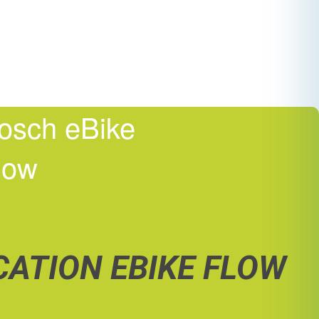
osch eBike
low
CATION EBIKE FLOW