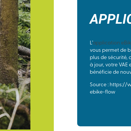
APPLI
L’
application eBi
vous permet de bé
plus de sécurité,
à jour, votre VAE 
bénéficie de nouv
Source : https:/
ebike-flow