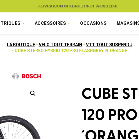
ASSUREZ VOTRE VÉLO CONTRE LE VOL
CTRIQUES
ACCESSOIRES
OCCASIONS
MAGASIN
LA BOUTIQUE
-
VELO TOUT TERRAIN
-
VTT TOUT SUSPENDU
- CUBE STEREO HYBRID 120 PRO FLASHGREY´N´ORANGE
CUBE S
120 PRO
´ORANG