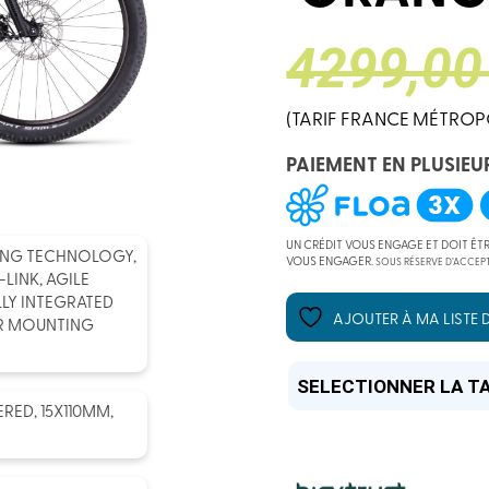
LE
LE
4299,00
(TARIF FRANCE MÉTROP
PRIX
PRIX
PAIEMENT EN PLUSIEU
INITIAL
ACTUEL
UN CRÉDIT VOUS ENGAGE ET DOIT ÊT
TING TECHNOLOGY,
VOUS ENGAGER.
SOUS RÉSERVE D’ACCEPT
ÉTAIT :
EST :
LINK, AGILE
LY INTEGRATED
AJOUTER À MA LISTE D
ER MOUNTING
4299,00
3199,00
RED, 15X110MM,