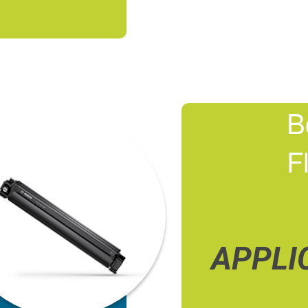
B
F
APPLI