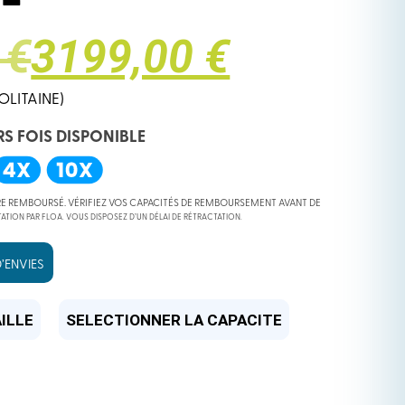
 €
3199,00 €
OLITAINE)
RS FOIS DISPONIBLE
RE REMBOURSÉ. VÉRIFIEZ VOS CAPACITÉS DE REMBOURSEMENT AVANT DE
ATION PAR FLOA. VOUS DISPOSEZ D’UN DÉLAI DE RÉTRACTATION.
’ENVIES
 €.
 €.