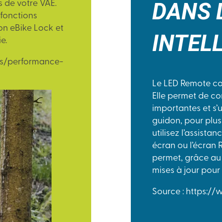
DANS 
 de votre VAE.
 fonctions
ion eBike Lock et
INTEL
e.
ts/performance-
Le LED Remote con
Elle permet de co
importantes et s’u
guidon, pour plus
utilisez l’assist
écran ou l’écran 
permet, grâce au 
mises à jour pour
Source : https:/