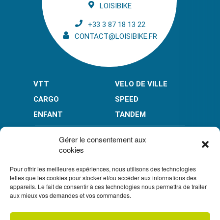
LOISIBIKE
+33 3 87 18 13 22
CONTACT@LOISIBIKE.FR
VTT
VELO DE VILLE
CARGO
SPEED
ENFANT
TANDEM
PAIEMENT EN PLUSIEURS FOIS* :
Gérer le consentement aux
cookies
Pour offrir les meilleures expériences, nous utilisons des technologies
LIMITÉ À 3000 € POUR LE 10X.
LIMITÉ À 6000 € POUR LE 3X ET 4X.
telles que les cookies pour stocker et/ou accéder aux informations des
appareils. Le fait de consentir à ces technologies nous permettra de traiter
CONDITION GÉNÉRALES DE VENTE
aux mieux vos demandes et vos commandes.
POLITIQUE DE CONFIDENTIALITÉ