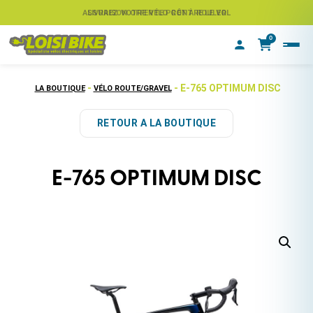
ASSUREZ VOTRE VÉLO CONTRE LE VOL
LIVRAISON OFFERTE PRÊT À ROULER
0
-
- E-765 OPTIMUM DISC
LA BOUTIQUE
VÉLO ROUTE/GRAVEL
RETOUR A LA BOUTIQUE
E-765 OPTIMUM DISC