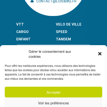
CONTACT@LOISIBIKE.FR
VTT
VELO DE VILLE
CARGO
SPEED
ENFANT
TANDEM
PAIEMENT EN PLUSIEURS FOIS* :
Gérer le consentement aux
cookies
Pour offrir les meilleures expériences, nous utilisons des technologies
LIMITÉ À 3000 € POUR LE 10X.
LIMITÉ À 6000 € POUR LE 3X ET 4X.
telles que les cookies pour stocker et/ou accéder aux informations des
appareils. Le fait de consentir à ces technologies nous permettra de traiter
CONDITION GÉNÉRALES DE VENTE
aux mieux vos demandes et vos commandes.
POLITIQUE DE CONFIDENTIALITÉ
Accepter
S'inscrire à
UN CRÉDIT VOUS ENGAGE ET DOIT ÊTRE REMBOURSÉ.
notre newsletter
VÉRIFIEZ VOS CAPACITÉS DE REMBOURSEMENT AVANT DE
Voir les préférences
VOUS ENGAGER.
SOUS RÉSERVE D’ACCEPTATION PAR FLOA. VOUS
DISPOSEZ D’UN DÉLAI DE RÉTRACTATION.