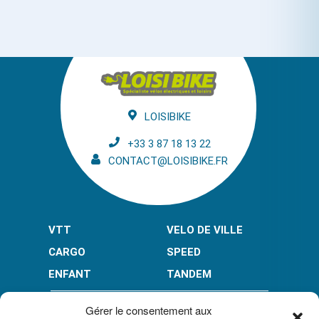
LOISIBIKE
+33 3 87 18 13 22
CONTACT@LOISIBIKE.FR
VTT
VELO DE VILLE
CARGO
SPEED
ENFANT
TANDEM
PAIEMENT EN PLUSIEURS FOIS* :
Gérer le consentement aux