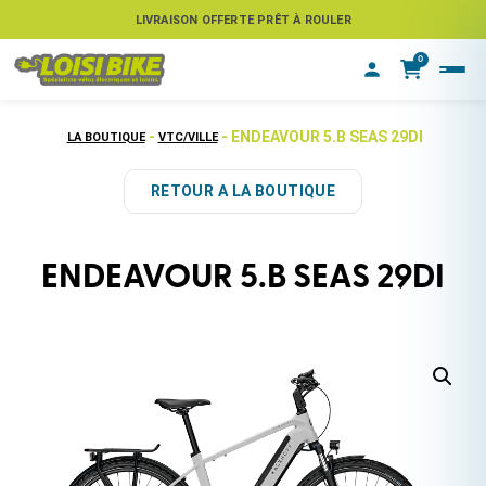
ASSUREZ VOTRE VÉLO CONTRE LE VOL
LIVRAISON OFFERTE PRÊT À ROULER
0
-
- ENDEAVOUR 5.B SEAS 29DI
LA BOUTIQUE
VTC/VILLE
RETOUR A LA BOUTIQUE
ENDEAVOUR 5.B SEAS 29DI