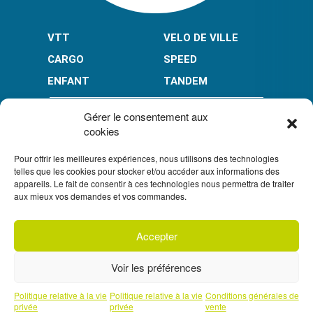
VTT
VELO DE VILLE
CARGO
SPEED
ENFANT
TANDEM
PAIEMENT EN PLUSIEURS FOIS* :
Gérer le consentement aux
cookies
Pour offrir les meilleures expériences, nous utilisons des technologies
LIMITÉ À 3000 € POUR LE 10X.
LIMITÉ À 6000 € POUR LE 3X ET 4X.
telles que les cookies pour stocker et/ou accéder aux informations des
appareils. Le fait de consentir à ces technologies nous permettra de traiter
CONDITION GÉNÉRALES DE VENTE
aux mieux vos demandes et vos commandes.
POLITIQUE DE CONFIDENTIALITÉ
Accepter
S'inscrire à
UN CRÉDIT VOUS ENGAGE ET DOIT ÊTRE REMBOURSÉ.
notre newsletter
VÉRIFIEZ VOS CAPACITÉS DE REMBOURSEMENT AVANT DE
Voir les préférences
VOUS ENGAGER.
SOUS RÉSERVE D’ACCEPTATION PAR FLOA. VOUS
DISPOSEZ D’UN DÉLAI DE RÉTRACTATION.
Prendre un rendez-vous téléphonique
Politique relative à la vie
Politique relative à la vie
Conditions générales de
avec l'un de nos experts
privée
privée
vente