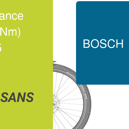
ance
5Nm)
BOSCH
5
 SANS