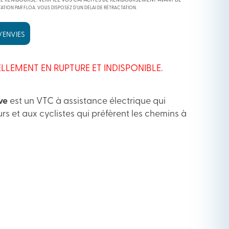
RE REMBOURSÉ. VÉRIFIEZ VOS CAPACITÉS DE REMBOURSEMENT AVANT DE
ATION PAR FLOA. VOUS DISPOSEZ D’UN DÉLAI DE RÉTRACTATION.
’ENVIES
LLEMENT EN RUPTURE ET INDISPONIBLE.
ve
est un VTC à assistance électrique qui
s et aux cyclistes qui préfèrent les chemins à