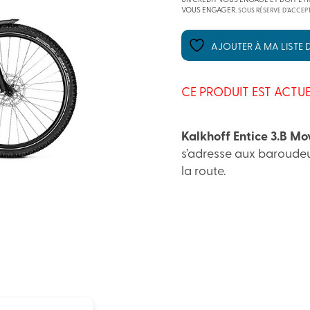
UN CRÉDIT VOUS ENGAGE ET DOIT ÊT
VOUS ENGAGER.
SOUS RÉSERVE D’ACCEPT
AJOUTER À MA LISTE D
CE PRODUIT EST ACTUE
Kalkhoff Entice 3.B Mo
s’adresse aux baroudeur
la route.