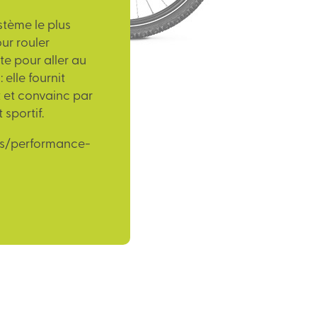
stème le plus
ur rouler
te pour aller au
 elle fournit
 et convainc par
sportif.
ts/performance-