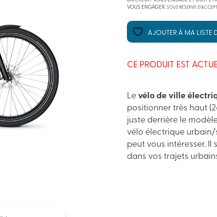
UN CRÉDIT VOUS ENGAGE ET DOIT ÊT
VOUS ENGAGER.
SOUS RÉSERVE D’ACCEPT
AJOUTER À MA LISTE D
CE PRODUIT EST ACTUE
Le
vélo de ville électr
positionner très haut 
juste derrière le modèl
vélo électrique urbain/
peut vous intéresser. I
dans vos trajets urbains