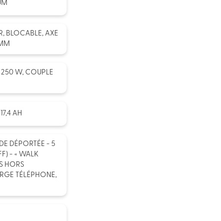
UM
, BLOCABLE, AXE
 MM
 250 W, COUPLE
7,4 AH
E DÉPORTÉE - 5
F) - « WALK
ES HORS
RGE TÉLÉPHONE,