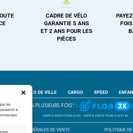
TOUTE
CADRE DE VÉLO
PAYEZ 
CE
GARANTIE 5 ANS
FOIS
ET 2 ANS POUR LES
B
PIÈCES
VTT
VELO DE VILLE
CARGO
SPEED
ENFA
PAIEMENT EN PLUSIEURS FOIS* :
que les
 consentir à
LIMITÉ À 3000 € POUR LE 10X.
LIMITÉ À 6000 € POUR LE 3X ET 4X.
 commandes.
CONDITION GÉNÉRALES DE VENTE
POLITIQUE DE
ences