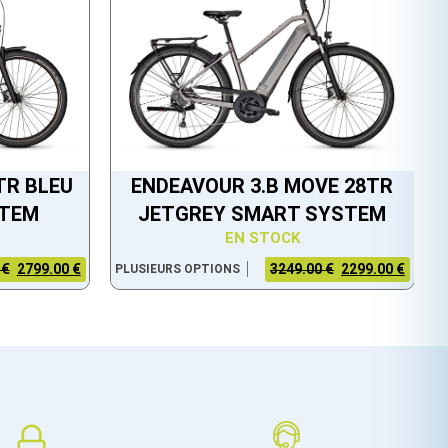
TR BLEU
ENDEAVOUR 3.B MOVE 28TR
STEM
JETGREY SMART SYSTEM
EN STOCK
 €
2799.00 €
3249.00 €
2299.00 €
PLUSIEURS OPTIONS