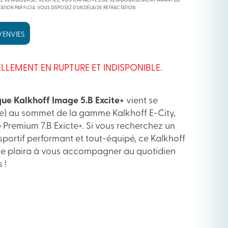
RE REMBOURSÉ. VÉRIFIEZ VOS CAPACITÉS DE REMBOURSEMENT AVANT DE
ATION PAR FLOA. VOUS DISPOSEZ D’UN DÉLAI DE RÉTRACTATION.
’ENVIES
LLEMENT EN RUPTURE ET INDISPONIBLE.
ique Kalkhoff Image 5.B Excite+
vient se
(2e) au sommet de la gamme Kalkhoff E-City,
e Premium 7.B Exicte+. Si vous recherchez un
sportif performant et tout-équipé, ce Kalkhoff
l se plaira à vous accompagner au quotidien
 !