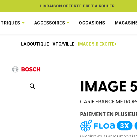
ASSUREZ VOTRE VÉLO CONTRE LE VOL
LIVRAISON OFFERTE PRÊT À ROULER
CTRIQUES
ACCESSOIRES
OCCASIONS
MAGASIN
LA BOUTIQUE
-
VTC/VILLE
- IMAGE 5.B EXCITE+
IMAGE 5
(TARIF FRANCE MÉTROP
PAIEMENT EN PLUSIEU