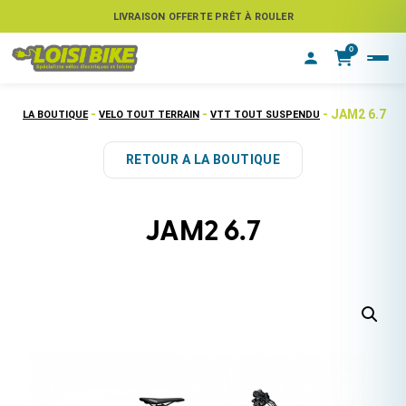
ASSUREZ VOTRE VÉLO CONTRE LE VOL
LIVRAISON OFFERTE PRÊT À ROULER
0
-
-
- JAM2 6.7
LA BOUTIQUE
VELO TOUT TERRAIN
VTT TOUT SUSPENDU
RETOUR A LA BOUTIQUE
JAM2 6.7