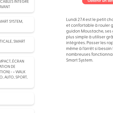
 CÂBLES INTÉGRÉ
AVANT
Lundi 27.4 est le petit c
MART SYSTEM,
et confortable à rouler 
guidon Moustache, ses gr
plus simple à utiliser 
TICALE, SMART
intégrées.
Passer les ra
même à l’arrêt si besoin 
nombreuses fonctionnal
Smart System.
MPACT, ÉCRAN
ATION DE
ION) - « WALK
O, AUTO, SPORT,