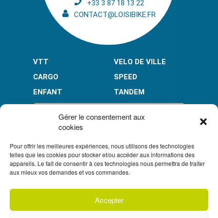
+33 3 87 18 13 22
CONTACT@LOISIBIKE.FR
VTT
VELO DE VILLE
CARGO
SPEED
ENFANT
TANDEM
PAIEMENT EN PLUSIEURS FOIS* :
Gérer le consentement aux
cookies
Pour offrir les meilleures expériences, nous utilisons des technologies
LIMITÉ À 3000 € POUR LE 10X.
LIMITÉ À 6000 € POUR LE 3X ET 4X.
telles que les cookies pour stocker et/ou accéder aux informations des
appareils. Le fait de consentir à ces technologies nous permettra de traiter
CONDITION GÉNÉRALES DE VENTE
aux mieux vos demandes et vos commandes.
POLITIQUE DE CONFIDENTIALITÉ
Accepter
S'inscrire à
notre newsletter