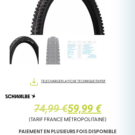
TELECHARGER LA FICHE TECHNIQUE EN PDF
LE
LE
74,99 €
59,99 €
PRIX
PRIX
(TARIF FRANCE MÉTROPOLITAINE)
PAIEMENT EN PLUSIEURS FOIS DISPONIBLE