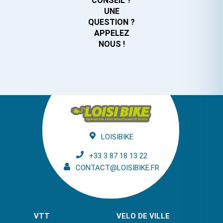
CONSEIL ?
UNE
QUESTION ?
APPELEZ
NOUS !
LOISIBIKE
+33 3 87 18 13 22
CONTACT@LOISIBIKE.FR
VTT
VELO DE VILLE