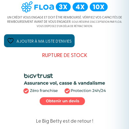
INITIAL
ACTUEL
ÉTAIT :
EST :
UN CRÉDIT VOUS ENGAGE ET DOIT ÊTRE REMBOURSÉ. VÉRIFIEZ VOS CAPACITÉS DE
REMBOURSEMENT AVANT DE VOUS ENGAGER.
SOUS RÉSERVE D’ACCEPTATION PAR FLOA.
VOUS DISPOSEZ D’UN DÉLAI DE RÉTRACTATION.
74,99 €.
59,99 €.
AJOUTER À MA LISTE D’ENVIES
RUPTURE DE STOCK
Le Big Betty est de retour !