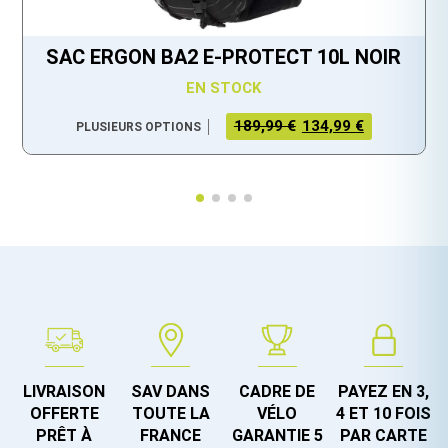
SAC ERGON BA2 E-PROTECT 10L NOIR
EN STOCK
LE PRIX
LE PRIX
189,99 €
134,99 €
PLUSIEURS OPTIONS
INITIAL
ACTUEL
ÉTAIT :
EST :
189,99 €.
134,99 €.
LIVRAISON
SAV DANS
CADRE DE
PAYEZ EN 3,
OFFERTE
TOUTE LA
VÉLO
4 ET 10 FOIS
PRÊT À
FRANCE
GARANTIE 5
PAR CARTE