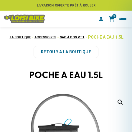
ASSUREZ VOTRE VÉLO CONTRE LE VOL
LIVRAISON OFFERTE PRÊT À ROULER
0
-
-
- POCHE A EAU 1.5L
LA BOUTIQUE
ACCESSOIRES
SAC À DOS VTT
RETOUR A LA BOUTIQUE
POCHE A EAU 1.5L