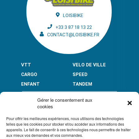
LOISIBIKE
+33 3 87 18 13 22
CONTACT@LOISIBIKE.FR
VTT
VELO DE VILLE
CARGO
SPEED
ENFANT
TANDEM
PAIEMENT EN PLUSIEURS FOIS* :
Gérer le consentement aux
cookies
Pour offrir les meilleures expériences, nous utilisons des technologies
LIMITÉ À 3000 € POUR LE 10X.
LIMITÉ À 6000 € POUR LE 3X ET 4X.
telles que les cookies pour stocker et/ou accéder aux informations des
appareils. Le fait de consentir à ces technologies nous permettra de traiter
CONDITION GÉNÉRALES DE VENTE
aux mieux vos demandes et vos commandes.