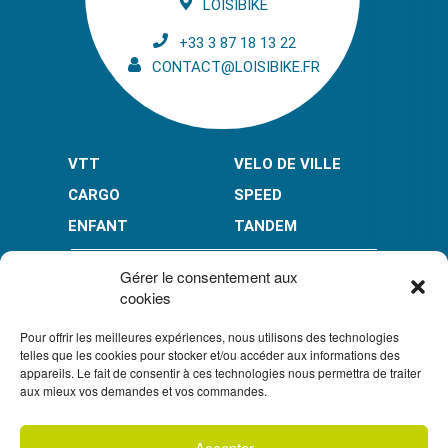
LOISIBIKE
+33 3 87 18 13 22
CONTACT@LOISIBIKE.FR
VTT
VELO DE VILLE
CARGO
SPEED
ENFANT
TANDEM
PAIEMENT EN PLUSIEURS FOIS* :
Gérer le consentement aux
cookies
Pour offrir les meilleures expériences, nous utilisons des technologies
LIMITÉ À 3000 € POUR LE 10X.
LIMITÉ À 6000 € POUR LE 3X ET 4X.
telles que les cookies pour stocker et/ou accéder aux informations des
appareils. Le fait de consentir à ces technologies nous permettra de traiter
CONDITION GÉNÉRALES DE VENTE
aux mieux vos demandes et vos commandes.
POLITIQUE DE CONFIDENTIALITÉ
Accepter