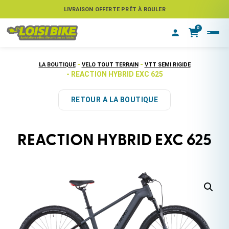
ASSUREZ VOTRE VÉLO CONTRE LE VOL
LIVRAISON OFFERTE PRÊT À ROULER
0
-
-
LA BOUTIQUE
VELO TOUT TERRAIN
VTT SEMI RIGIDE
- REACTION HYBRID EXC 625
RETOUR A LA BOUTIQUE
REACTION HYBRID EXC 625