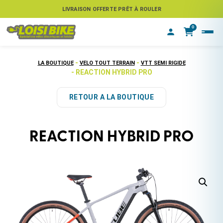
ASSUREZ VOTRE VÉLO CONTRE LE VOL
LIVRAISON OFFERTE PRÊT À ROULER
0
-
-
LA BOUTIQUE
VELO TOUT TERRAIN
VTT SEMI RIGIDE
- REACTION HYBRID PRO
RETOUR A LA BOUTIQUE
REACTION HYBRID PRO