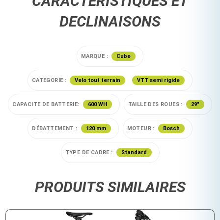
CARACTÉRISTIQUES ET
DECLINAISONS
MARQUE :
Cube
CATEGORIE :
Velo tout terrain
VTT semi rigide
CAPACITE DE BATTERIE:
600 WH
TAILLE DES ROUES :
29"
DÉBATTEMENT :
120 mm
MOTEUR :
Bosch
TYPE DE CADRE :
Standard
PRODUITS SIMILAIRES