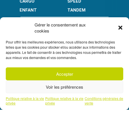
CARGO
SPEED
ENFANT
TANDEM
PAIEMENT EN PLUSIEURS FOIS* :
Gérer le consentement aux
cookies
Pour offrir les meilleures expériences, nous utilisons des technologies
LIMITÉ À 3000 € POUR LE 10X.
LIMITÉ À 6000 € POUR LE 3X ET 4X.
telles que les cookies pour stocker et/ou accéder aux informations des
appareils. Le fait de consentir à ces technologies nous permettra de traiter
CONDITION GÉNÉRALES DE VENTE
aux mieux vos demandes et vos commandes.
POLITIQUE DE CONFIDENTIALITÉ
Accepter
S'inscrire à
UN CRÉDIT VOUS ENGAGE ET DOIT ÊTRE REMBOURSÉ.
notre newsletter
VÉRIFIEZ VOS CAPACITÉS DE REMBOURSEMENT AVANT DE
Voir les préférences
VOUS ENGAGER.
SOUS RÉSERVE D’ACCEPTATION PAR FLOA. VOUS
DISPOSEZ D’UN DÉLAI DE RÉTRACTATION.
Prendre un rendez-vous téléphonique
Politique relative à la vie
Politique relative à la vie
Conditions générales de
avec l'un de nos experts
privée
privée
vente