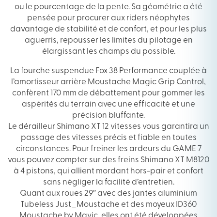
ou le pourcentage de la pente. Sa géométrie a été
pensée pour procurer aux riders néophytes
davantage de stabilité et de confort, et pour les plus
aguerris, repousser les limites du pilotage en
élargissant les champs du possible.
La fourche suspendue Fox 38 Performance couplée à
l’amortisseur arrière Moustache Magic Grip Control,
confèrent 170 mm de débattement pour gommer les
aspérités du terrain avec une efficacité et une
précision bluffante.
Le dérailleur Shimano XT 12 vitesses vous garantira un
passage des vitesses précis et fiable en toutes
circonstances. Pour freiner les ardeurs du GAME 7
vous pouvez compter sur des freins Shimano XT M8120
à 4 pistons, qui allient mordant hors-pair et confort
sans négliger la facilité d’entretien.
Quant aux roues 29″ avec des jantes aluminium
Tubeless Just_Moustache et des moyeux ID360
Moustache by Mavic, elles ont été développées