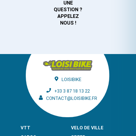
UNE
QUESTION ?
APPELEZ
NOUS !
LOISIBIKE
+33 3 87 18 13 22
CONTACT@LOISIBIKE.FR
VTT
VELO DE VILLE