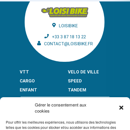
LOISIBIKE
+33 3 87 18 13 22
CONTACT@LOISIBIKE.FR
VTT
VELO DE VILLE
CARGO
SPEED
ENFANT
TANDEM
PAIEMENT EN PLUSIEURS FOIS* :
Gérer le consentement aux
cookies
Pour offrir les meilleures expériences, nous utilisons des technologies
LIMITÉ À 3000 € POUR LE 10X.
LIMITÉ À 6000 € POUR LE 3X ET 4X.
telles que les cookies pour stocker et/ou accéder aux informations des