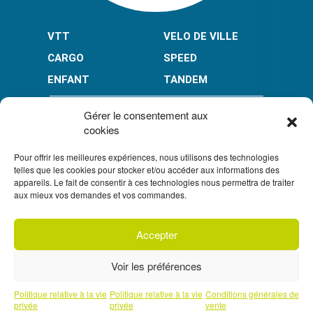
VTT
VELO DE VILLE
CARGO
SPEED
ENFANT
TANDEM
PAIEMENT EN PLUSIEURS FOIS* :
Gérer le consentement aux
cookies
Pour offrir les meilleures expériences, nous utilisons des technologies
LIMITÉ À 3000 € POUR LE 10X.
LIMITÉ À 6000 € POUR LE 3X ET 4X.
telles que les cookies pour stocker et/ou accéder aux informations des
appareils. Le fait de consentir à ces technologies nous permettra de traiter
CONDITION GÉNÉRALES DE VENTE
aux mieux vos demandes et vos commandes.
POLITIQUE DE CONFIDENTIALITÉ
Accepter
S'inscrire à
UN CRÉDIT VOUS ENGAGE ET DOIT ÊTRE REMBOURSÉ.
notre newsletter
VÉRIFIEZ VOS CAPACITÉS DE REMBOURSEMENT AVANT DE
Voir les préférences
VOUS ENGAGER.
SOUS RÉSERVE D’ACCEPTATION PAR FLOA. VOUS
DISPOSEZ D’UN DÉLAI DE RÉTRACTATION.
Prendre un rendez-vous téléphonique
Politique relative à la vie
Politique relative à la vie
Conditions générales de
avec l'un de nos experts
privée
privée
vente