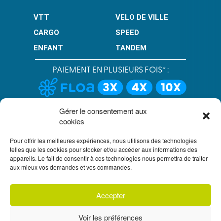
VTT
VELO DE VILLE
CARGO
SPEED
ENFANT
TANDEM
PAIEMENT EN PLUSIEURS FOIS* :
LIMITÉ À 3000 € POUR LE 10X.
LIMITÉ À 6000 € POUR LE 3X ET 4X.
Gérer le consentement aux
cookies
CONDITION GÉNÉRALES DE VENTE
Pour offrir les meilleures expériences, nous utilisons des technologies
POLITIQUE DE CONFIDENTIALITÉ
telles que les cookies pour stocker et/ou accéder aux informations des
appareils. Le fait de consentir à ces technologies nous permettra de traiter
UN CRÉDIT VOUS ENGAGE ET DOIT ÊTRE REMBOURSÉ.
aux mieux vos demandes et vos commandes.
VÉRIFIEZ VOS CAPACITÉS DE REMBOURSEMENT AVANT DE
VOUS ENGAGER.
SOUS RÉSERVE D’ACCEPTATION PAR FLOA. VOUS
DISPOSEZ D’UN DÉLAI DE RÉTRACTATION.
Accepter
S'inscrire à
notre newsletter
Voir les préférences