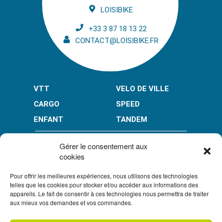
LOISIBIKE
+33 3 87 18 13 22
CONTACT@LOISIBIKE.FR
VTT
VELO DE VILLE
CARGO
SPEED
ENFANT
TANDEM
PAIEMENT EN PLUSIEURS FOIS* :
Gérer le consentement aux
cookies
Pour offrir les meilleures expériences, nous utilisons des technologies
LIMITÉ À 3000 € POUR LE 10X.
LIMITÉ À 6000 € POUR LE 3X ET 4X.
telles que les cookies pour stocker et/ou accéder aux informations des
appareils. Le fait de consentir à ces technologies nous permettra de traiter
CONDITION GÉNÉRALES DE VENTE
aux mieux vos demandes et vos commandes.
POLITIQUE DE CONFIDENTIALITÉ