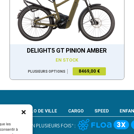
DELIGHT5 GT PINION AMBER
EN STOCK
8469,00 €
PLUSIEURS OPTIONS
VTT
VELO DE VILLE
CARGO
SPEED
ENFA
que les
PAIEMENT EN PLUSIEURS FOIS* :
 consentir à