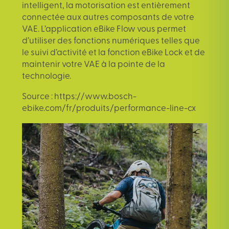
intelligent, la motorisation est entièrement
connectée aux autres composants de votre
VAE. L’application eBike Flow vous permet
d’utiliser des fonctions numériques telles que
le suivi d’activité et la fonction eBike Lock et de
maintenir votre VAE à la pointe de la
technologie.
Source :
https://www.bosch-
ebike.com/fr/produits/performance-line-cx