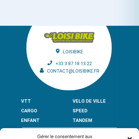
LOISIBIKE
+33 3 87 18 13 22
CONTACT@LOISIBIKE.FR
VTT
VELO DE VILLE
CARGO
SPEED
ENFANT
TANDEM
PAIEMENT EN PLUSIEURS FOIS* :
Gérer le consentement aux