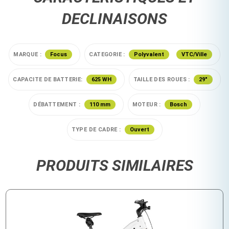
DECLINAISONS
MARQUE :
Focus
CATEGORIE :
Polyvalent
VTC/Ville
CAPACITE DE BATTERIE:
625 WH
TAILLE DES ROUES :
29"
DÉBATTEMENT :
110 mm
MOTEUR :
Bosch
TYPE DE CADRE :
Ouvert
PRODUITS SIMILAIRES