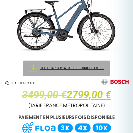
TELECHARGER LA FICHE TECHNIQUE EN PDF
LE
LE
3499,00 €
2799,00 €
PRIX
PRIX
(TARIF FRANCE MÉTROPOLITAINE)
PAIEMENT EN PLUSIEURS FOIS DISPONIBLE
INITIAL
ACTUEL