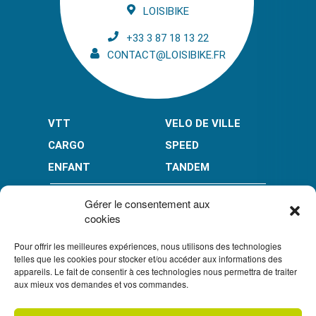
LOISIBIKE
+33 3 87 18 13 22
CONTACT@LOISIBIKE.FR
VTT
VELO DE VILLE
CARGO
SPEED
ENFANT
TANDEM
PAIEMENT EN PLUSIEURS FOIS* :
Gérer le consentement aux
cookies
Pour offrir les meilleures expériences, nous utilisons des technologies
LIMITÉ À 3000 € POUR LE 10X.
LIMITÉ À 6000 € POUR LE 3X ET 4X.
telles que les cookies pour stocker et/ou accéder aux informations des
appareils. Le fait de consentir à ces technologies nous permettra de traiter
CONDITION GÉNÉRALES DE VENTE
aux mieux vos demandes et vos commandes.
POLITIQUE DE CONFIDENTIALITÉ