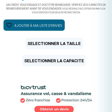
ÉTAIT :
EST :
UN CRÉDIT VOUS ENGAGE ET DOIT ÊTRE REMBOURSÉ. VÉRIFIEZ VOS CAPACITÉS DE
REMBOURSEMENT AVANT DE VOUS ENGAGER.
SOUS RÉSERVE D’ACCEPTATION PAR FLOA.
VOUS DISPOSEZ D’UN DÉLAI DE RÉTRACTATION.
3499,00 €.
2799,00 €.
AJOUTER À MA LISTE D’ENVIES