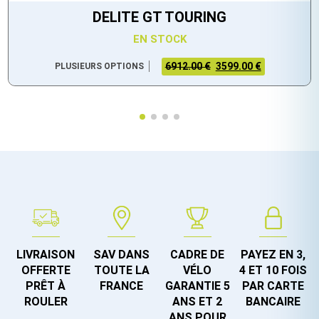
DELITE GT TOURING
EN STOCK
6912.00 €
3599.00 €
PLUSIEURS OPTIONS
LIVRAISON
SAV DANS
CADRE DE
PAYEZ EN 3,
OFFERTE
TOUTE LA
VÉLO
4 ET 10 FOIS
PRÊT À
FRANCE
GARANTIE 5
PAR CARTE
ROULER
ANS ET 2
BANCAIRE
ANS POUR