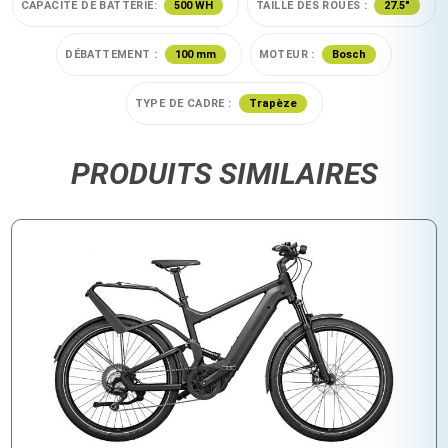
CAPACITE DE BATTERIE:
500 WH
TAILLE DES ROUES :
27.5"
DÉBATTEMENT :
100 mm
MOTEUR :
Bosch
TYPE DE CADRE :
Trapèze
PRODUITS SIMILAIRES