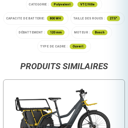
CATEGORIE :
Polyvalent
VTC/Ville
CAPACITE DE BATTERIE:
800 WH
TAILLE DES ROUES :
27.5"
DÉBATTEMENT :
120 mm
MOTEUR :
Bosch
TYPE DE CADRE :
Ouvert
PRODUITS SIMILAIRES