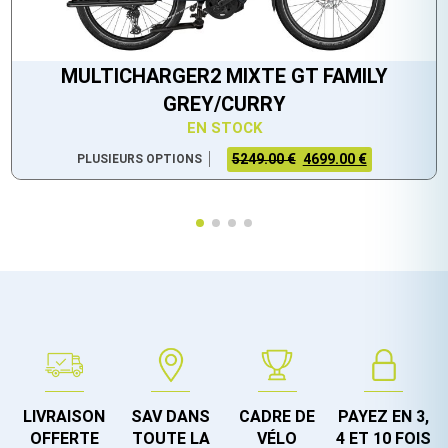
MULTICHARGER2 MIXTE GT FAMILY
GREY/CURRY
EN STOCK
5249.00 €
4699.00 €
PLUSIEURS OPTIONS
LIVRAISON
SAV DANS
CADRE DE
PAYEZ EN 3,
OFFERTE
TOUTE LA
VÉLO
4 ET 10 FOIS