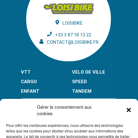
LOISIBIKE
+33 3 87 18 13 22
CONTACT@LOISIBIKE.FR
VTT
VELO DE VILLE
CARGO
SPEED
ENFANT
TANDEM
PAIEMENT EN PLUSIEURS FOIS* :
Gérer le consentement aux
cookies
Pour offrir les meilleures expériences, nous utilisons des technologies
LIMITÉ À 3000 € POUR LE 10X.
LIMITÉ À 6000 € POUR LE 3X ET 4X.
telles que les cookies pour stocker et/ou accéder aux informations des
appareils. Le fait de consentir à ces technologies nous permettra de traiter