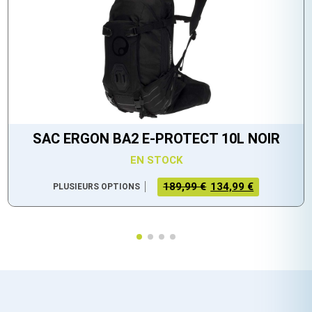
SAC ERGON BA2 E-PROTECT 10L NOIR
EN STOCK
LE PRIX
LE PRIX
189,99 €
134,99 €
PLUSIEURS OPTIONS
INITIAL
ACTUEL
ÉTAIT :
EST :
189,99 €.
134,99 €.