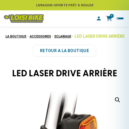
ASSUREZ VOTRE VÉLO CONTRE LE VOL
LIVRAISON OFFERTE PRÊT À ROULER
0
-
-
- LED LASER DRIVE ARRIÈRE
LA BOUTIQUE
ACCESSOIRES
ECLAIRAGE
RETOUR A LA BOUTIQUE
LED LASER DRIVE ARRIÈRE