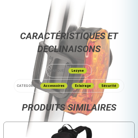
CARACTÉRISTIQUES ET
DECLINAISONS
MARQUE :
Lezyne
CATEGORIE :
Accessoires
Eclairage
Sécurité
PRODUITS SIMILAIRES