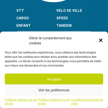
VTT
VELO DE VILLE
CARGO
SPEED
ENFANT
TANDEM
PAIEMENT EN PLUSIEURS FOIS* :
Gérer le consentement aux
cookies
Pour offrir les meilleures expériences, nous utilisons des technologies
LIMITÉ À 3000 € POUR LE 10X.
LIMITÉ À 6000 € POUR LE 3X ET 4X.
telles que les cookies pour stocker et/ou accéder aux informations des
appareils. Le fait de consentir à ces technologies nous permettra de traiter
CONDITION GÉNÉRALES DE VENTE
aux mieux vos demandes et vos commandes.
POLITIQUE DE CONFIDENTIALITÉ
Accepter
S'inscrire à
UN CRÉDIT VOUS ENGAGE ET DOIT ÊTRE REMBOURSÉ.
notre newsletter
VÉRIFIEZ VOS CAPACITÉS DE REMBOURSEMENT AVANT DE
Voir les préférences
VOUS ENGAGER.
SOUS RÉSERVE D’ACCEPTATION PAR FLOA. VOUS
DISPOSEZ D’UN DÉLAI DE RÉTRACTATION.
Prendre un rendez-vous téléphonique
Politique relative à la vie
Politique relative à la vie
Conditions générales de
avec l'un de nos experts
privée
privée
vente