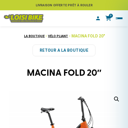
ASSUREZ VOTRE VÉLO CONTRE LE VOL
LIVRAISON OFFERTE PRÊT À ROULER
0
-
- MACINA FOLD 20″
LA BOUTIQUE
VÉLO PLIANT
RETOUR A LA BOUTIQUE
MACINA FOLD 20″