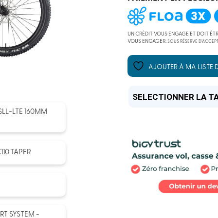
INITIAL
ACTUEL
UN CRÉDIT VOUS ENGAGE ET DOIT ÊT
VOUS ENGAGER.
SOUS RÉSERVE D’ACCEPT
ÉTAIT :
EST :
AJOUTER À MA LISTE D
5299,00
3899,00
LL-LTE 160MM
110 TAPER
T SYSTEM -