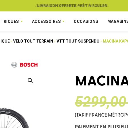
ASSUREZ VOTRE VÉLO CONTRE LE VOL
CTRIQUES
ACCESSOIRES
OCCASIONS
MAGASIN
TIQUE
-
VELO TOUT TERRAIN
-
VTT TOUT SUSPENDU
- MACINA KAP
MACINA
LE
LE
5299,00
(TARIF FRANCE MÉTROP
PRIX
PRIX
PAIEMENT EN PLUSIEU