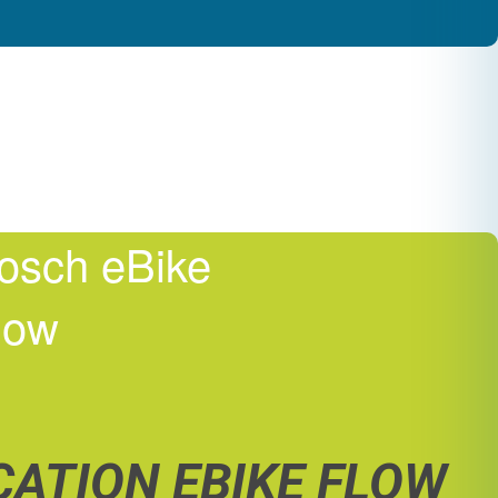
osch eBike
low
CATION EBIKE FLOW