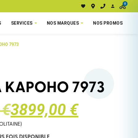
0
S
SERVICES
NOS MARQUES
NOS PROMOS
OHO 7973
 KAPOHO 7973
 €
3899,00 €
OLITAINE)
RS FOIS DISPONIBLE