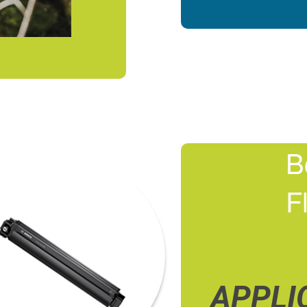
B
F
APPLI