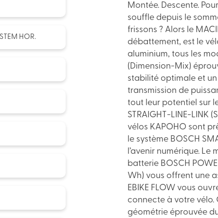
Montée. Descente. Pourq
souffle depuis le somme
frissons ? Alors le M
STEM HOR.
débattement, est le vél
aluminium, tous les m
(Dimension-Mix) éprouv
stabilité optimale et u
transmission de puissa
tout leur potentiel sur 
STRAIGHT-LINE-LINK (SL
vélos KAPOHO sont prêts
le système BOSCH SMAR
l’avenir numérique. L
batterie BOSCH POWERT
Wh) vous offrent une as
EBIKE FLOW vous ouvre
connecte à votre vélo. 
géométrie éprouvée du