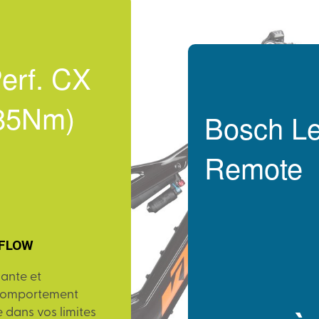
erf. CX
(85Nm)
Bosch L
Remote
 FLOW
sante et
 comportement
dans vos limites