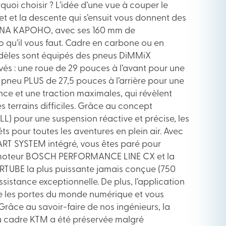
uoi choisir ? L’idée d’une vue à couper le
t et la descente qui s’ensuit vous donnent des
ACINA KAPOHO, avec ses 160 mm de
o qu’il vous faut. Cadre en carbone ou en
odèles sont équipés des pneus DiMMiX
és : une roue de 29 pouces à l’avant pour une
n pneu PLUS de 27,5 pouces à l’arrière pour une
nce et une traction maximales, qui révèlent
les terrains difficiles. Grâce au concept
L) pour une suspension réactive et précise, les
 pour toutes les aventures en plein air. Avec
T SYSTEM intégré, vous êtes paré pour
e moteur BOSCH PERFORMANCE LINE CX et la
UBE la plus puissante jamais conçue (750
sistance exceptionnelle. De plus, l’application
 les portes du monde numérique et vous
Grâce au savoir-faire de nos ingénieurs, la
 cadre KTM a été préservée malgré