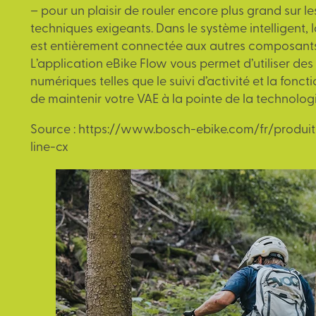
– pour un plaisir de rouler encore plus grand sur le
techniques exigeants. Dans le système intelligent, 
est entièrement connectée aux autres composants
L’application eBike Flow vous permet d’utiliser des
numériques telles que le suivi d’activité et la fonct
de maintenir votre VAE à la pointe de la technologi
Source :
https://www.bosch-ebike.com/fr/produi
line-cx