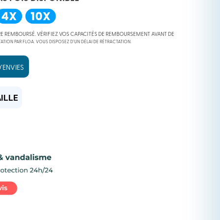
RE REMBOURSÉ. VÉRIFIEZ VOS CAPACITÉS DE REMBOURSEMENT AVANT DE
ATION PAR FLOA. VOUS DISPOSEZ D’UN DÉLAI DE RÉTRACTATION.
’ENVIES
 €.
 €.