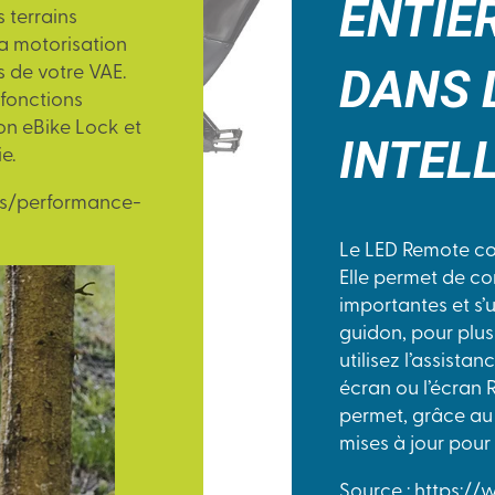
ENTIÈ
s terrains
la motorisation
DANS 
 de votre VAE.
 fonctions
ion eBike Lock et
INTEL
e.
ts/performance-
Le LED Remote con
Elle permet de co
importantes et s’u
guidon, pour plus
utilisez l’assist
écran ou l’écran 
permet, grâce au 
mises à jour pour
Source : https:/