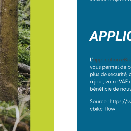
APPLI
L’
application eBi
vous permet de bé
plus de sécurité,
à jour, votre VAE 
bénéficie de nouv
Source : https:/
ebike-flow