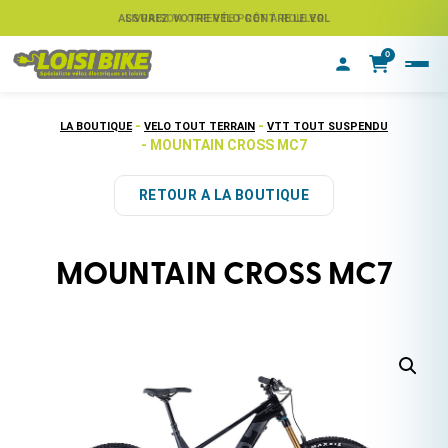
ASSUREZ VOTRE VÉLO CONTRE LE VOL
LIVRAISON OFFERTE PRÊT À ROULER
0
-
-
LA BOUTIQUE
VELO TOUT TERRAIN
VTT TOUT SUSPENDU
- MOUNTAIN CROSS MC7
RETOUR A LA BOUTIQUE
MOUNTAIN CROSS MC7