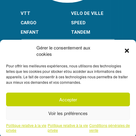
VTT
VELO DE VILLE
CARGO
SPEED
ENFANT
TANDEM
PAIEMENT EN PLUSIEURS FOIS* :
Gérer le consentement aux
cookies
Pour offrir les meilleures expériences, nous utilisons des technologies
LIMITÉ À 3000 € POUR LE 10X.
LIMITÉ À 6000 € POUR LE 3X ET 4X.
telles que les cookies pour stocker et/ou accéder aux informations des
appareils. Le fait de consentir à ces technologies nous permettra de traiter
CONDITION GÉNÉRALES DE VENTE
aux mieux vos demandes et vos commandes.
POLITIQUE DE CONFIDENTIALITÉ
Accepter
S'inscrire à
UN CRÉDIT VOUS ENGAGE ET DOIT ÊTRE REMBOURSÉ.
notre newsletter
VÉRIFIEZ VOS CAPACITÉS DE REMBOURSEMENT AVANT DE
Voir les préférences
VOUS ENGAGER.
SOUS RÉSERVE D’ACCEPTATION PAR FLOA. VOUS
DISPOSEZ D’UN DÉLAI DE RÉTRACTATION.
Prendre un rendez-vous téléphonique
Politique relative à la vie
Politique relative à la vie
Conditions générales de
avec l'un de nos experts
privée
privée
vente