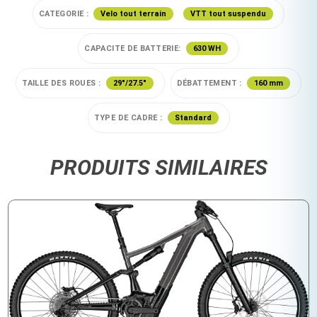
CATEGORIE :
Velo tout terrain
VTT tout suspendu
CAPACITE DE BATTERIE:
630 WH
TAILLE DES ROUES :
29"/27.5"
DÉBATTEMENT :
160 mm
TYPE DE CADRE :
Standard
PRODUITS SIMILAIRES