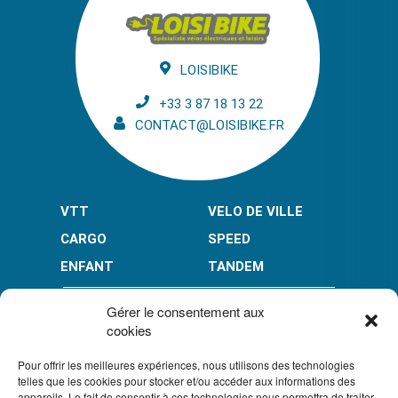
LOISIBIKE
+33 3 87 18 13 22
CONTACT@LOISIBIKE.FR
VTT
VELO DE VILLE
CARGO
SPEED
ENFANT
TANDEM
PAIEMENT EN PLUSIEURS FOIS* :
Gérer le consentement aux
cookies
Pour offrir les meilleures expériences, nous utilisons des technologies
LIMITÉ À 3000 € POUR LE 10X.
LIMITÉ À 6000 € POUR LE 3X ET 4X.
telles que les cookies pour stocker et/ou accéder aux informations des
appareils. Le fait de consentir à ces technologies nous permettra de traiter