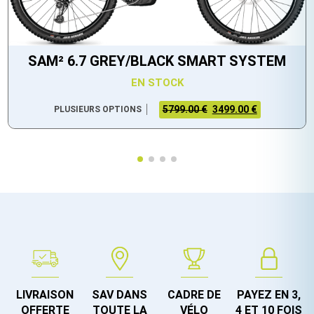
SAM² 6.7 GREY/BLACK SMART SYSTEM
EN STOCK
5799.00 €
3499.00 €
PLUSIEURS OPTIONS
LIVRAISON
SAV DANS
CADRE DE
PAYEZ EN 3,
OFFERTE
TOUTE LA
VÉLO
4 ET 10 FOIS