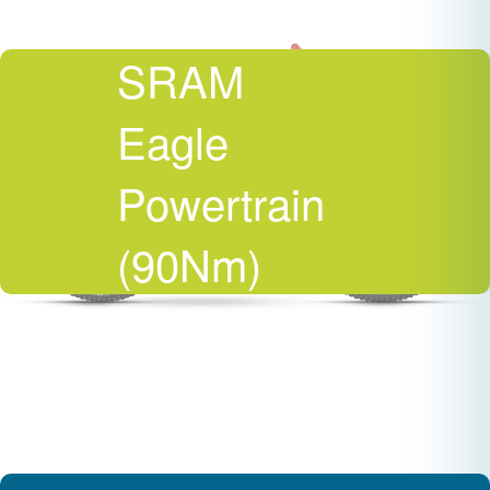
SRAM
Eagle
Powertrain
(90Nm)