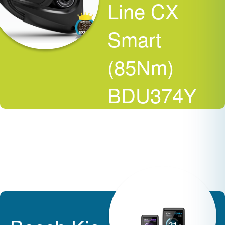
Line CX
Smart
(85Nm)
BDU374Y