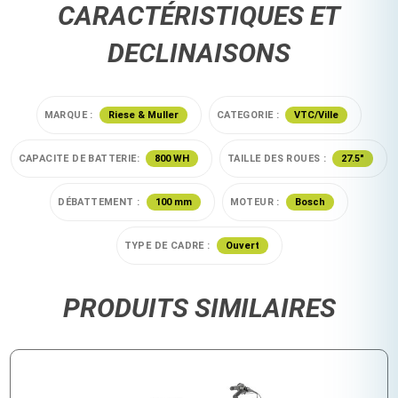
CARACTÉRISTIQUES ET
DECLINAISONS
MARQUE :
Riese & Muller
CATEGORIE :
VTC/Ville
CAPACITE DE BATTERIE:
800 WH
TAILLE DES ROUES :
27.5"
DÉBATTEMENT :
100 mm
MOTEUR :
Bosch
TYPE DE CADRE :
Ouvert
PRODUITS SIMILAIRES