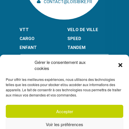
CONTACT@LOISIBIKE.FR
VTT
VELO DE VILLE
CARGO
SPEED
ENFANT
TANDEM
PAIEMENT EN PLUSIEURS FOIS* :
Gérer le consentement aux
cookies
Pour offrir les meilleures expériences, nous utilisons des technologies
LIMITÉ À 3000 € POUR LE 10X.
LIMITÉ À 6000 € POUR LE 3X ET 4X.
telles que les cookies pour stocker et/ou accéder aux informations des
appareils. Le fait de consentir à ces technologies nous permettra de traiter
CONDITION GÉNÉRALES DE VENTE
aux mieux vos demandes et vos commandes.
POLITIQUE DE CONFIDENTIALITÉ
Accepter
S'inscrire à
UN CRÉDIT VOUS ENGAGE ET DOIT ÊTRE REMBOURSÉ.
notre newsletter
VÉRIFIEZ VOS CAPACITÉS DE REMBOURSEMENT AVANT DE
Voir les préférences
VOUS ENGAGER.
SOUS RÉSERVE D’ACCEPTATION PAR FLOA. VOUS
DISPOSEZ D’UN DÉLAI DE RÉTRACTATION.