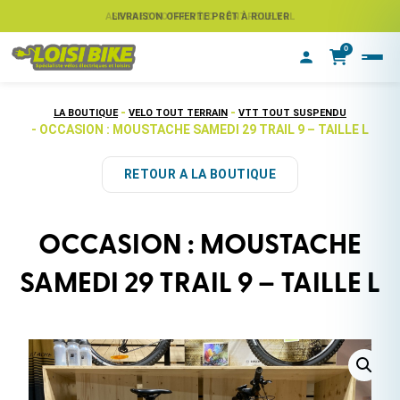
ASSUREZ VOTRE VÉLO CONTRE LE VOL
LIVRAISON OFFERTE PRÊT À ROULER
0
-
-
LA BOUTIQUE
VELO TOUT TERRAIN
VTT TOUT SUSPENDU
- OCCASION : MOUSTACHE SAMEDI 29 TRAIL 9 – TAILLE L
RETOUR A LA BOUTIQUE
OCCASION : MOUSTACHE
SAMEDI 29 TRAIL 9 – TAILLE L