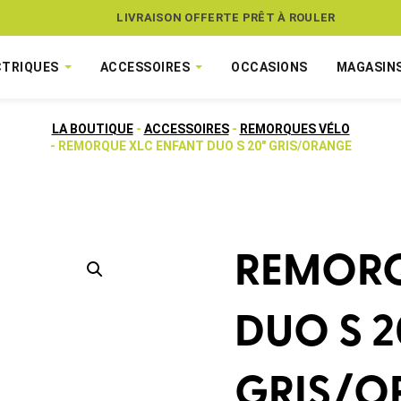
ASSUREZ VOTRE VÉLO CONTRE LE VOL
LIVRAISON OFFERTE PRÊT À ROULER
CTRIQUES
ACCESSOIRES
OCCASIONS
MAGASIN
LA BOUTIQUE
-
ACCESSOIRES
-
REMORQUES VÉLO
- REMORQUE XLC ENFANT DUO S 20″ GRIS/ORANGE
REMORQ
DUO S 2
GRIS/O