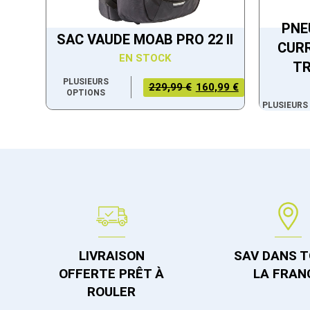
PNE
SAC VAUDE MOAB PRO 22 II
CURR
EN STOCK
TR
PLUSIEURS
LE PRIX
LE PRIX
229,99 €
160,99 €
OPTIONS
INITIAL
ACTUEL
PLUSIEURS
ÉTAIT :
EST :
229,99 €.
160,99 €.
LIVRAISON
SAV DANS 
OFFERTE PRÊT À
LA FRAN
ROULER