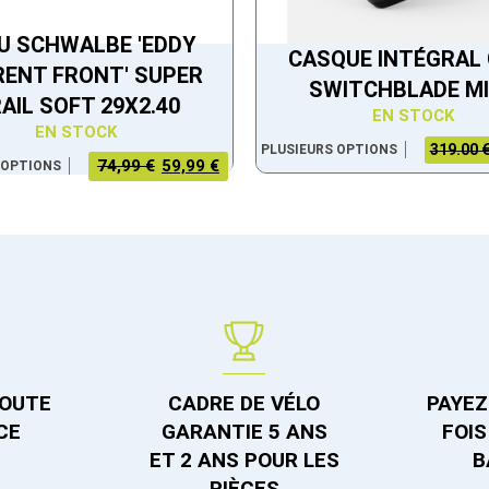
U SCHWALBE 'EDDY
CASQUE INTÉGRAL 
ENT FRONT' SUPER
SWITCHBLADE M
AIL SOFT 29X2.40
EN STOCK
EN STOCK
319.00 
PLUSIEURS OPTIONS
LE PRIX
LE PRIX
74,99 €
59,99 €
 OPTIONS
ACTUEL
INITIAL
EST :
ÉTAIT :
59,99 €.
74,99 €.
TOUTE
CADRE DE VÉLO
PAYEZ 
CE
GARANTIE 5 ANS
FOIS
ET 2 ANS POUR LES
B
PIÈCES