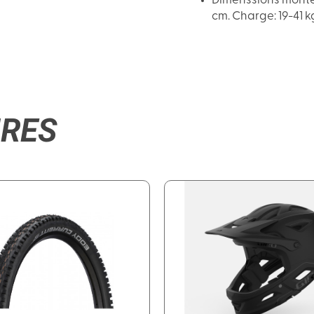
Dimenssions montée
cm. Charge: 19-41 k
IRES