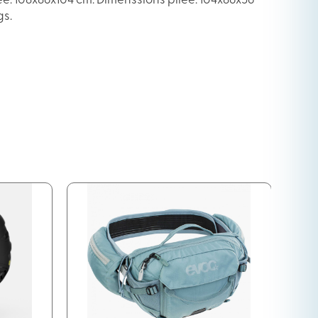
: 108x86x104 cm. Dimenssions pliée: 104x86x56
gs.